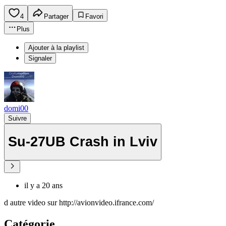
4
Partager
Favori
Plus
Ajouter à la playlist
Signaler
domi00
Suivre
Su-27UB Crash in Lviv
il y a 20 ans
d autre video sur http://avionvideo.ifrance.com/
Catégorie