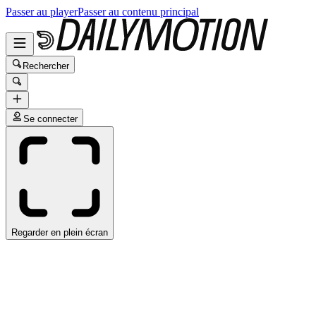
Passer au player
Passer au contenu principal
Rechercher
Se connecter
Regarder en plein écran