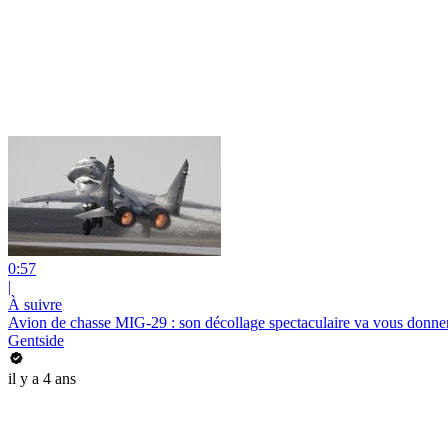
0:57
|
À suivre
Avion de chasse MIG-29 : son décollage spectaculaire va vous donner
Gentside
il y a 4 ans