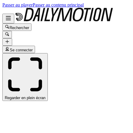
Passer au player
Passer au contenu principal
Rechercher
Se connecter
Regarder en plein écran