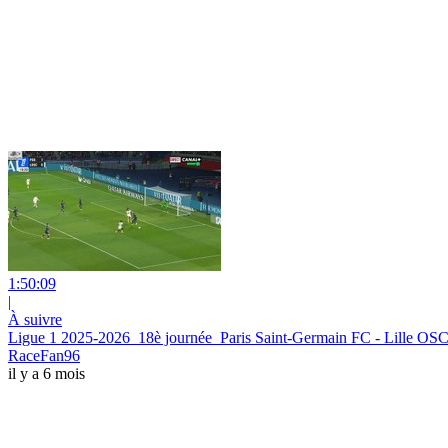
1:50:09
|
À suivre
Ligue 1 2025-2026_18è journée_Paris Saint-Germain FC - Lille OSC_
RaceFan96
il y a 6 mois