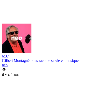
6:37
Gilbert Montagné nous raconte sa vie en musique
neo
il y a 4 ans