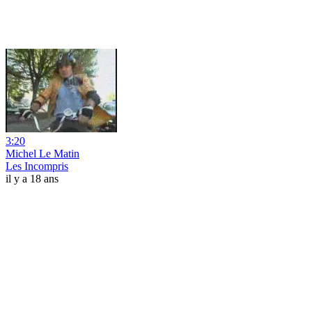
3:20
Michel Le Matin
Les Incompris
il y a 18 ans