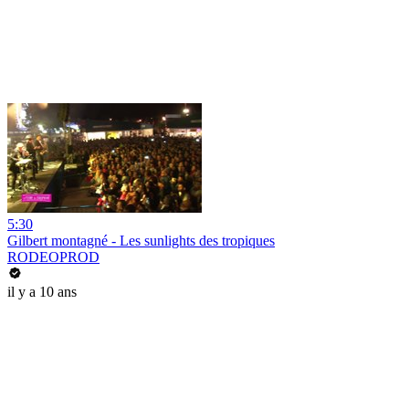
5:30
Gilbert montagné - Les sunlights des tropiques
RODEOPROD
il y a 10 ans