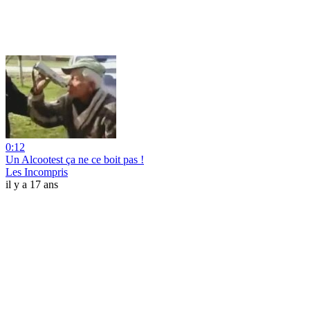
0:12
Un Alcootest ça ne ce boit pas !
Les Incompris
il y a 17 ans