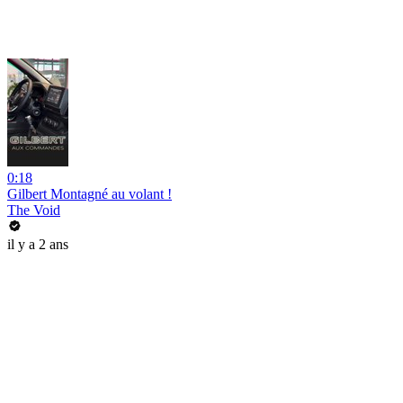
0:18
Gilbert Montagné au volant !
The Void
il y a 2 ans