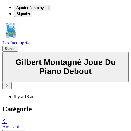
Ajouter à la playlist
Signaler
Les Incompris
Suivre
Gilbert Montagné Joue Du
Piano Debout
il y a 18 ans
Catégorie
🎈
Amusant