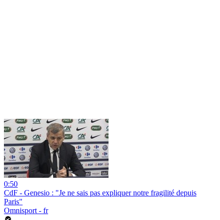
0:50
CdF - Genesio : "Je ne sais pas expliquer notre fragilité depuis
Paris"
Omnisport - fr