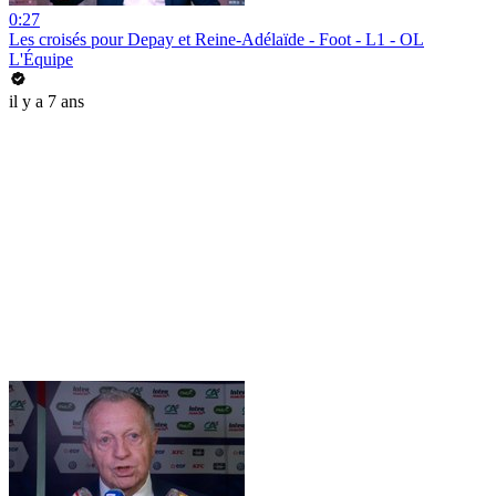
0:27
Les croisés pour Depay et Reine-Adélaïde - Foot - L1 - OL
L'Équipe
il y a 7 ans