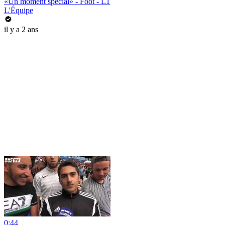
«Un moment spécial» - Foot - L1
L'Équipe
il y a 2 ans
0:44