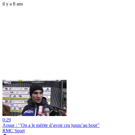
il y a 8 ans
0:29
Aouar : ‘’On a le mérite d’avoir cru jusqu’au bout’’
RMC Sport