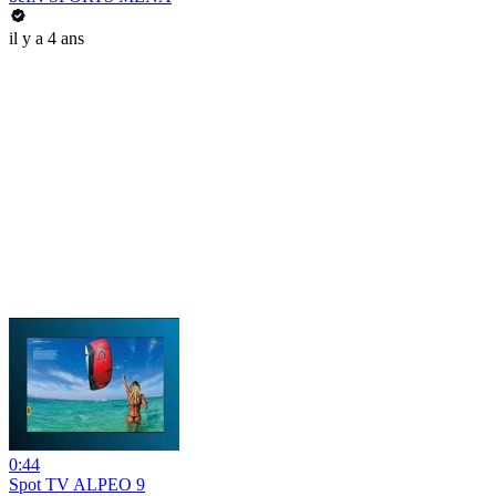
il y a 4 ans
0:44
Spot TV ALPEO 9