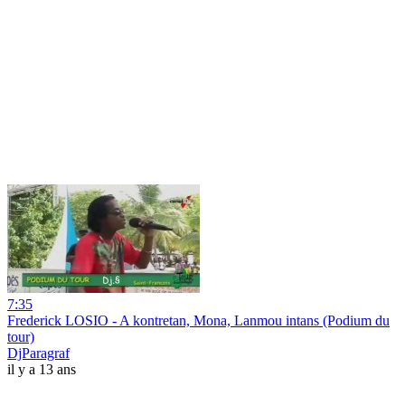
7:35
Frederick LOSIO - A kontretan, Mona, Lanmou intans (Podium du
tour)
DjParagraf
il y a 13 ans