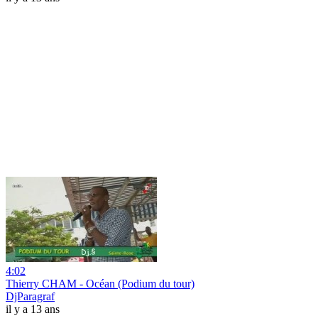
4:02
Thierry CHAM - Océan (Podium du tour)
DjParagraf
il y a 13 ans