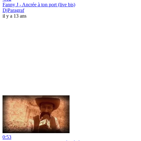
Fanny J - Ancrée à ton port (live bis)
DjParagraf
il y a 13 ans
0:53