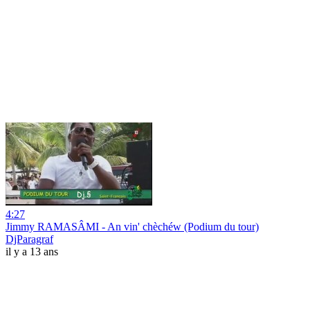
4:27
Jimmy RAMASÂMI - An vin' chèchéw (Podium du tour)
DjParagraf
il y a 13 ans