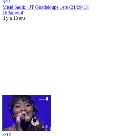
3:21
Misié Sadik - JT Guadeloupe 1ere (21/09/13)
DjParagraf
il y a 13 ans
4:12