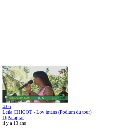
4:05
Leïla CHICOT - Lov intans (Podium du tour)
DjParagraf
il y a 13 ans