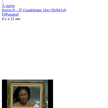
|
À suivre
Keros-N - JT Guadeloupe 1ère (26/04/14)
DjParagraf
il y a 12 ans