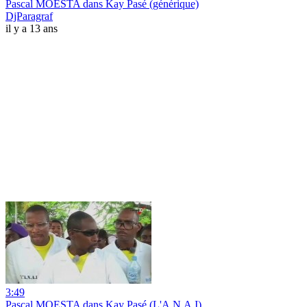
Pascal MOESTA dans Kay Pasé (générique)
DjParagraf
il y a 13 ans
3:49
Pascal MOESTA dans Kay Pasé (L'A.N.A.I)