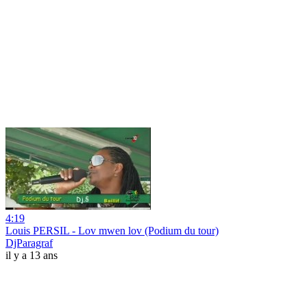
4:19
Louis PERSIL - Lov mwen lov (Podium du tour)
DjParagraf
il y a 13 ans