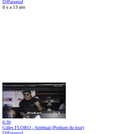
DjParagraf
il y a 13 ans
6:30
Gilles FLORO - Spiritual (Podium du tour)
DjParagraf