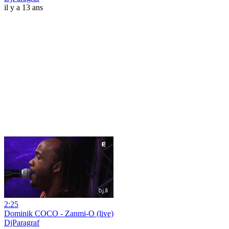
il y a 13 ans
2:25
Dominik COCO - Zanmi-O (live)
DjParagraf