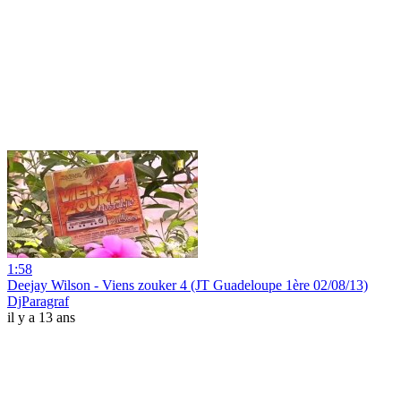
1:58
Deejay Wilson - Viens zouker 4 (JT Guadeloupe 1ère 02/08/13)
DjParagraf
il y a 13 ans