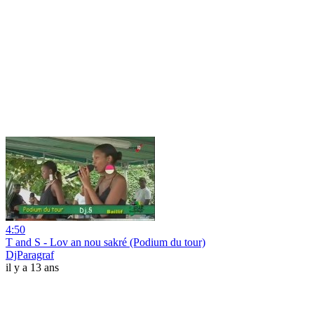
4:50
T and S - Lov an nou sakré (Podium du tour)
DjParagraf
il y a 13 ans