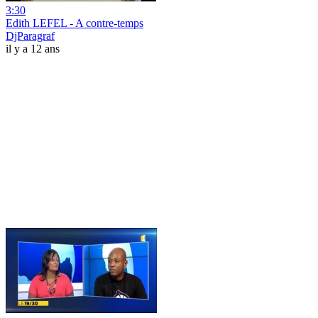
3:30
Edith LEFEL - A contre-temps
DjParagraf
il y a 12 ans