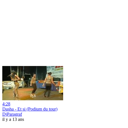
4:28
Dasha - Et si (Podium du tour)
DjParagraf
il y a 13 ans