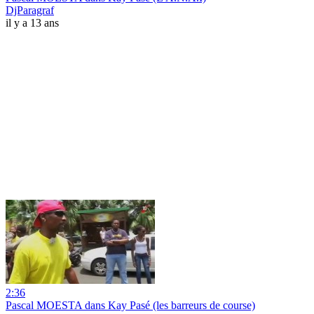
DjParagraf
il y a 13 ans
2:36
Pascal MOESTA dans Kay Pasé (les barreurs de course)