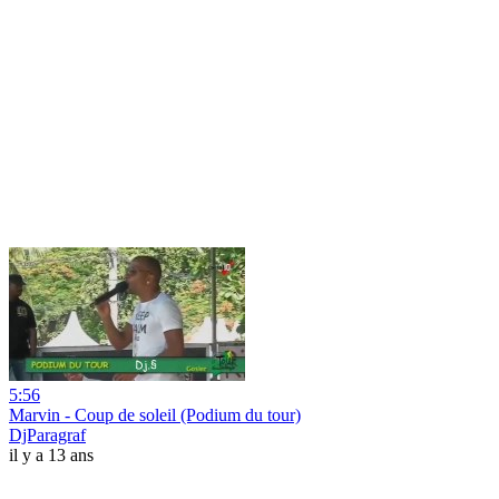
5:56
Marvin - Coup de soleil (Podium du tour)
DjParagraf
il y a 13 ans