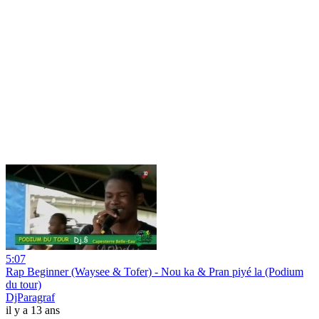
5:07
Rap Beginner (Waysee & Tofer) - Nou ka & Pran piyé la (Podium
du tour)
DjParagraf
il y a 13 ans