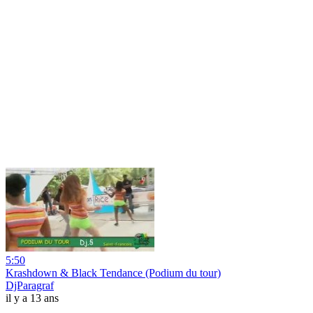
5:50
Krashdown & Black Tendance (Podium du tour)
DjParagraf
il y a 13 ans