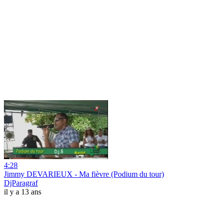
4:28
Jimmy DEVARIEUX - Ma fièvre (Podium du tour)
DjParagraf
il y a 13 ans