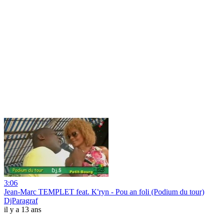
3:06
Jean-Marc TEMPLET feat. K'ryn - Pou an foli (Podium du tour)
DjParagraf
il y a 13 ans