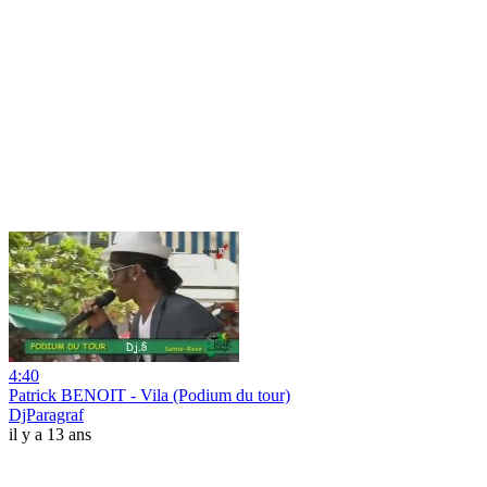
4:40
Patrick BENOIT - Vila (Podium du tour)
DjParagraf
il y a 13 ans