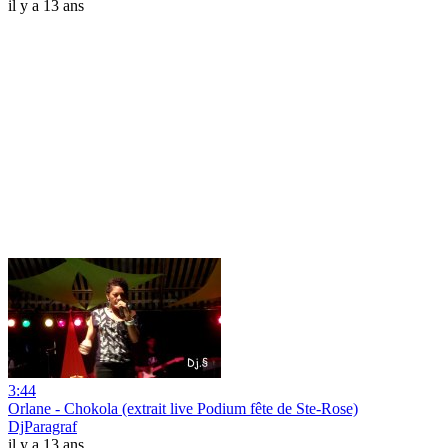
il y a 13 ans
3:44
Orlane - Chokola (extrait live Podium fête de Ste-Rose)
DjParagraf
il y a 13 ans