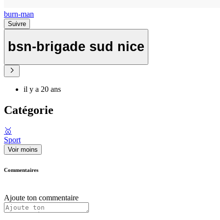
burn-man
Suivre
bsn-brigade sud nice
il y a 20 ans
Catégorie
🥇
Sport
Voir moins
Commentaires
Ajoute ton commentaire