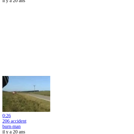
il y a 20 ans
0:26
206 accident
burn-man
il y a 20 ans