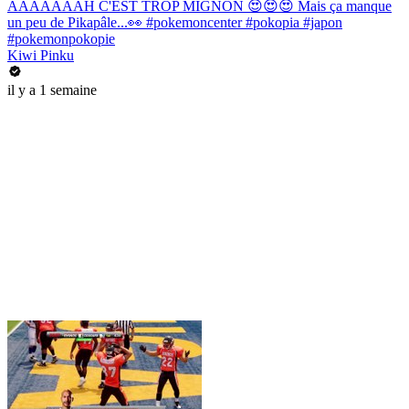
AAAAAAAH C'EST TROP MIGNON 😍😍😍 Mais ça manque
un peu de Pikapâle...👀 #pokemoncenter #pokopia #japon
#pokemonpokopie
Kiwi Pinku
il y a 1 semaine