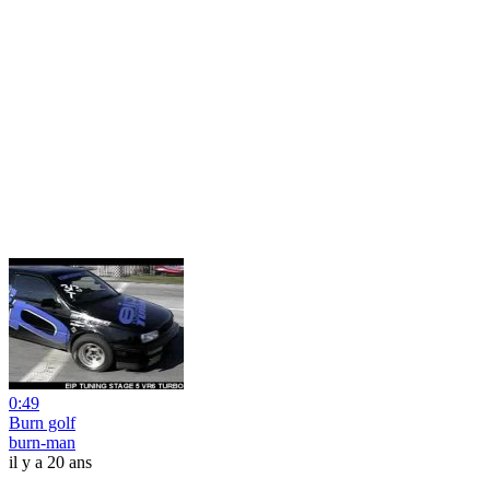
0:49
Burn golf
burn-man
il y a 20 ans