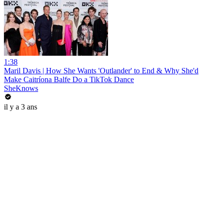
1:38
Maril Davis | How She Wants 'Outlander' to End & Why She'd
Make Caitríona Balfe Do a TikTok Dance
SheKnows
il y a 3 ans