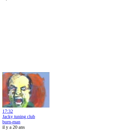
17:32
Jacky tuning club
burn-man
il y a 20 ans