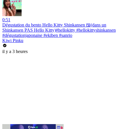
0:51
Dégustation du bento Hello Kitty Shinkansen 🍱(dans un
Shinkansen PAS Hello Kitty)#hellokitty #hellokittyshinkansen
#dégustationjaponaise #ekiben #sanrio
Kiwi Pinku
il y a 3 heures