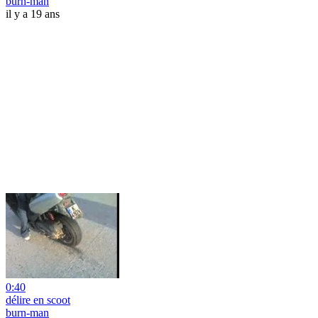
burn-man
il y a 19 ans
0:40
délire en scoot
burn-man