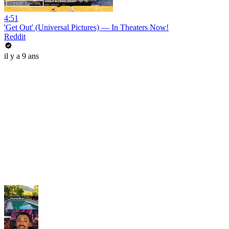
4:51
'Get Out' (Universal Pictures) — In Theaters Now!
Reddit
il y a 9 ans