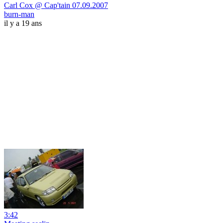
Carl Cox @ Cap'tain 07.09.2007
burn-man
il y a 19 ans
3:42