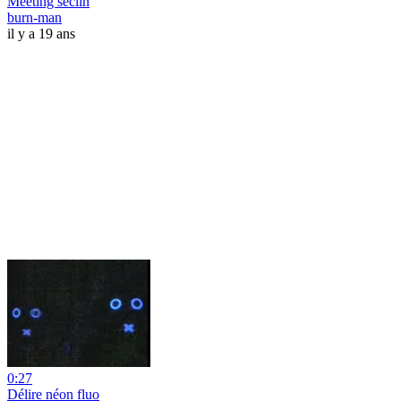
Meeting seclin
burn-man
il y a 19 ans
0:27
Délire néon fluo