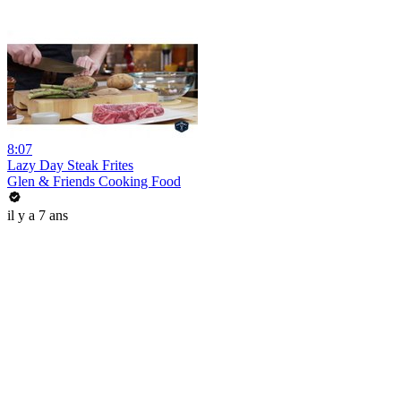
8:07
Lazy Day Steak Frites
Glen & Friends Cooking Food
il y a 7 ans