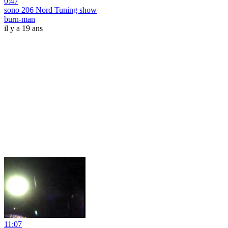
0:47
sono 206 Nord Tuning show
burn-man
il y a 19 ans
11:07