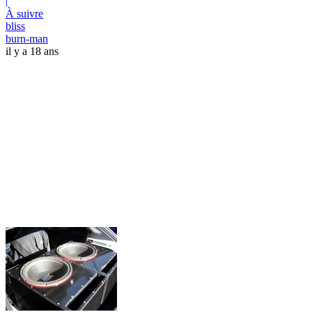
|
À suivre
bliss
burn-man
il y a 18 ans