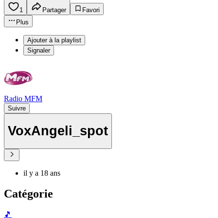
1
Partager
Favori
Plus
Ajouter à la playlist
Signaler
Radio MFM
Suivre
VoxAngeli_spot
il y a 18 ans
Catégorie
🎵