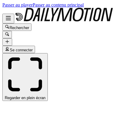
Passer au player
Passer au contenu principal
Rechercher
Se connecter
Regarder en plein écran