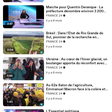
Marche pour Quentin Deranque : La
préfecture dénombre environ 3 200
personnes à Lyon
FRANCE 24
il y a 6 mois
3:47
Brésil : Dans l'État de Rio Grande do
Sul, pionnier de la recherche en
agriculture durable
FRANCE 24
il y a 6 mois
3:04
Ukraine : Au cœur de l'hiver glacial, un
boulanger apporte du réconfort avec
son pain
FRANCE 24
il y a 6 mois
1:46
Au 62e Salon de l'agriculture,
Emmanuel Macron face à la colère et
aux inquiétudes des agriculteurs
FRANCE 24
il y a 6 mois
1:40
L'Essentiel politique