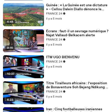
Guinée : « La Guinée est une dictature
» – Cellou Dalein Diallo dénonce le
régime Doumbouya
FRANCE 24
il y a 5 mois
6:48
Écrans : faut-il un sevrage numérique ?
Najat Vallaud-Belkacem alerte
FRANCE 24
il y a 5 mois
9:16
ITW UGO BIENVENU
FRANCE 24
il y a 5 mois
10:37
Titre Tirailleurs africains : l’exposition
de Bonaventure Soh Bejeng Ndikung à
Berlin
FRANCE 24
il y a 5 mois
6:22
Iran : Cinq footballeuses iraniennes