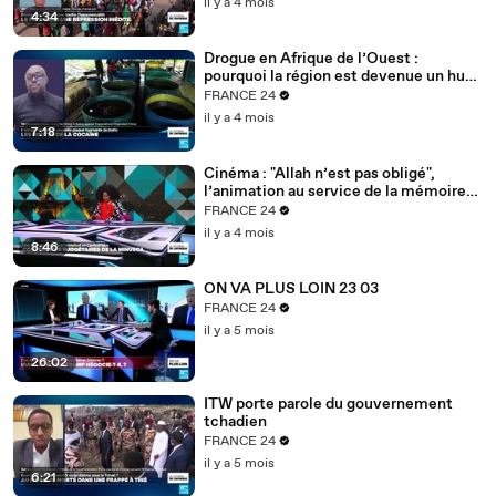
il y a 4 mois
4:34
Drogue en Afrique de l’Ouest :
pourquoi la région est devenue un hub
mondial
FRANCE 24
il y a 4 mois
7:18
Cinéma : "Allah n’est pas obligé",
l’animation au service de la mémoire
des enfants-soldats
FRANCE 24
il y a 4 mois
8:46
ON VA PLUS LOIN 23 03
FRANCE 24
il y a 5 mois
26:02
ITW porte parole du gouvernement
tchadien
FRANCE 24
il y a 5 mois
6:21