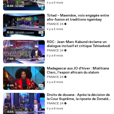
il y a 5 mois
8:48
Tchad – Mawndoe, voix engagée entre
afro-fusion et traditions ngambay
FRANCE 24
il y a 5 mois
8:30
RDC : Jean-Marc Kabund réclame un
dialogue inclusif et critique Tshisekedi
FRANCE 24
il y a 6 mois
7:56
Madagascar aux JO d’hiver : Mialitiana
Clerc, l’espoir africain du slalom
FRANCE 24
il y a 6 mois
6:44
Droits de douane : Après la décision de
la Cour Suprême, la riposte de Donald
Trump
FRANCE 24
il y a 6 mois
4:56