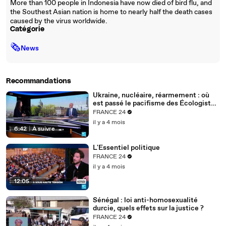
More than 100 people in Indonesia have now died of bird flu, and
the Southest Asian nation is home to nearly half the death cases
caused by the virus worldwide.
Catégorie
🗞
News
Recommandations
Ukraine, nucléaire, réarmement : où
est passé le pacifisme des Écologistes
?
FRANCE 24
il y a 4 mois
6:42
|
À suivre
L'Essentiel politique
FRANCE 24
il y a 4 mois
12:05
Sénégal : loi anti-homosexualité
durcie, quels effets sur la justice ?
FRANCE 24