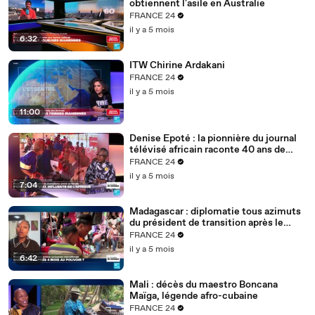
obtiennent l'asile en Australie
FRANCE 24
il y a 5 mois
6:32
ITW Chirine Ardakani
FRANCE 24
il y a 5 mois
11:00
Denise Epoté : la pionnière du journal
télévisé africain raconte 40 ans de
carrière
FRANCE 24
il y a 5 mois
7:04
Madagascar : diplomatie tous azimuts
du président de transition après le
putsch
FRANCE 24
il y a 5 mois
6:42
Mali : décès du maestro Boncana
Maïga, légende afro-cubaine
FRANCE 24