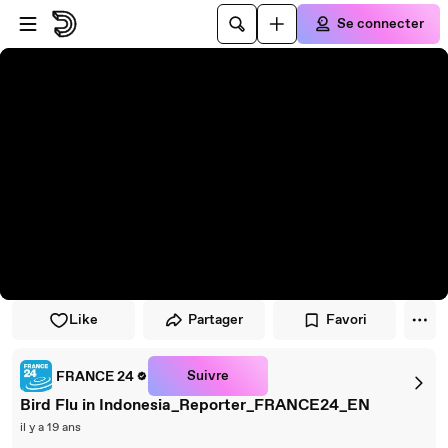
Passer au player
Passer au contenu principal
Se connecter
Like
Partager
Favori
Suivre
FRANCE 24
Bird Flu in Indonesia_Reporter_FRANCE24_EN
il y a 19 ans