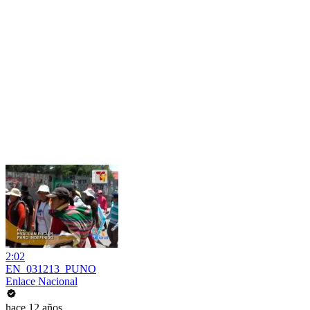
2:02
EN_031213_PUNO
Enlace Nacional
hace 12 años