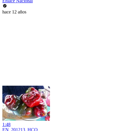
Enlace Nacional
hace 12 años
1:48
EN_201213_HCO