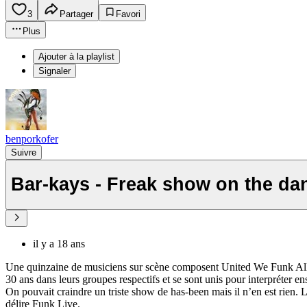
3
Partager
Favori
Plus
Ajouter à la playlist
Signaler
benporkofer
Suivre
Bar-kays - Freak show on the da
il y a 18 ans
Une quinzaine de musiciens sur scène composent United We Funk All-
30 ans dans leurs groupes respectifs et se sont unis pour interpréter e
On pouvait craindre un triste show de has-been mais il n’en est rien.
délire Funk Live.