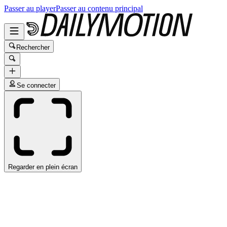
Passer au player
Passer au contenu principal
Rechercher
Se connecter
Regarder en plein écran