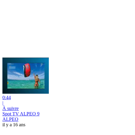
0:44
|
À suivre
Spot TV ALPEO 9
ALPEO
il y a 16 ans