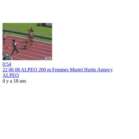
0:54
22 06 08 ALPEO 200 m Femmes Muriel Hurtis Annecy
ALPEO
il y a 18 ans