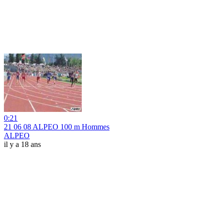
0:21
21 06 08 ALPEO 100 m Hommes
ALPEO
il y a 18 ans