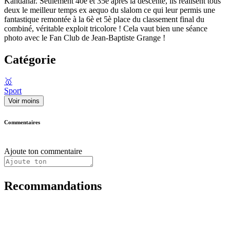
Kandahar. Seulement 40è et 35è après la descente, ils réalisent tous
deux le meilleur temps ex aequo du slalom ce qui leur permis une
fantastique remontée à la 6è et 5è place du classement final du
combiné, véritable exploit tricolore ! Cela vaut bien une séance
photo avec le Fan Club de Jean-Baptiste Grange !
Catégorie
🥇
Sport
Voir moins
Commentaires
Ajoute ton commentaire
Recommandations