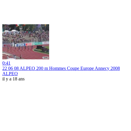
0:41
22 06 08 ALPEO 200 m Hommes Coupe Europe Annecy 2008
ALPEO
il y a 18 ans