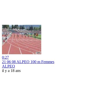
0:27
21 06 08 ALPEO 100 m Femmes
ALPEO
il y a 18 ans