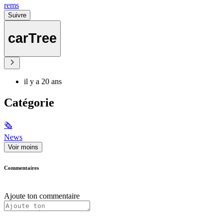
rems
Suivre
carTree
il y a 20 ans
Catégorie
🗞
News
Voir moins
Commentaires
Ajoute ton commentaire