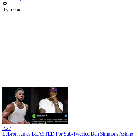
il y a 9 ans
2:27
LeBron James BLASTED For Sub-Tweeted Ben Simmons Asking