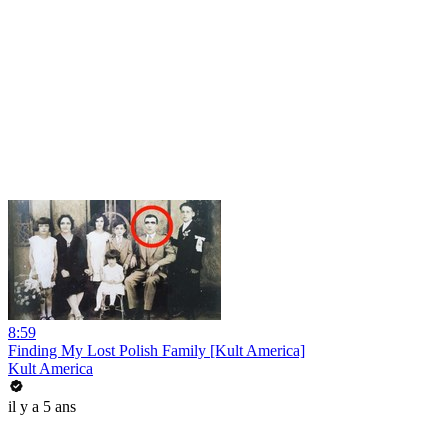
8:59
Finding My Lost Polish Family [Kult America]
Kult America
il y a 5 ans