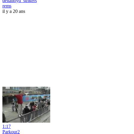
deltalloyd_strikers
rems
il y a 20 ans
1:17
Parkour2