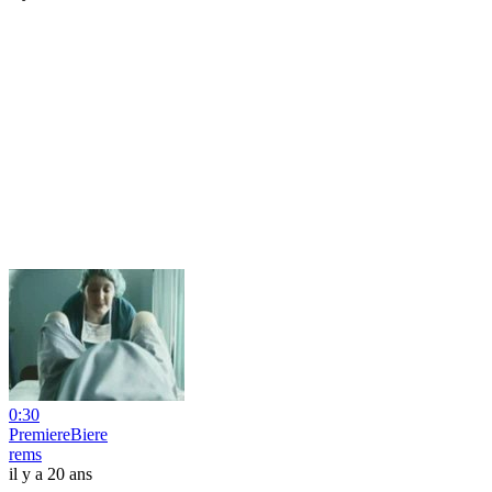
0:30
PremiereBiere
rems
il y a 20 ans