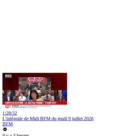
1:28:32
L'intégrale de Midi BFM du jeudi 9 juillet 2026
BFM
il y a 3 heures