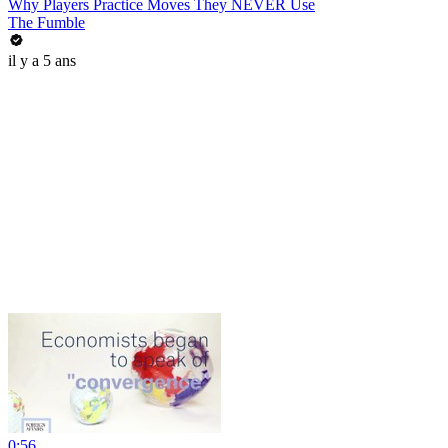
Why Players Practice Moves They NEVER Use
The Fumble
il y a 5 ans
0:56