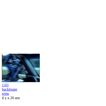
1:03
backloupe
rems
il y a 20 ans