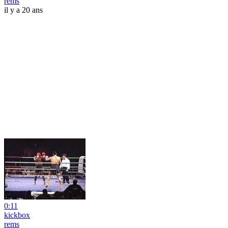
rems
il y a 20 ans
0:11
kickbox
rems