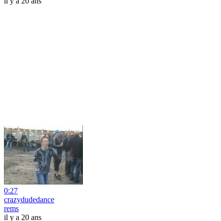
il y a 20 ans
0:27
crazydudedance
rems
il y a 20 ans