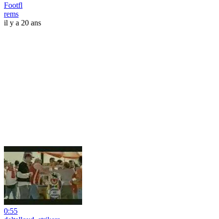
Footfl
rems
il y a 20 ans
0:55