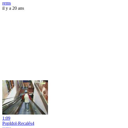
rems
il y a 20 ans
1:09
PopIdol-Recalés4