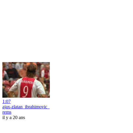
1:07
ajax-zlatan_ibrahimovic_
rems
il y a 20 ans