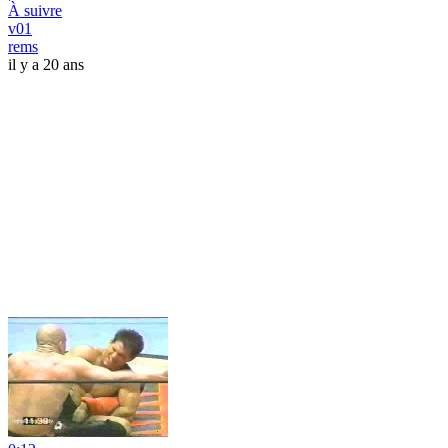
À suivre
v01
rems
il y a 20 ans