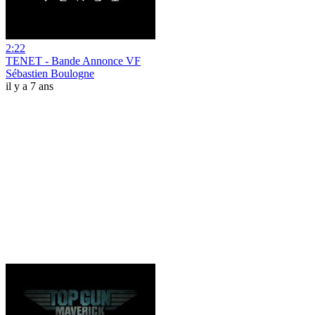
2:22
TENET - Bande Annonce VF
Sébastien Boulogne
il y a 7 ans