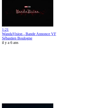
1:21
WandaVision - Bande Annonce VF
Sébastien Boulogne
il y a 6 ans