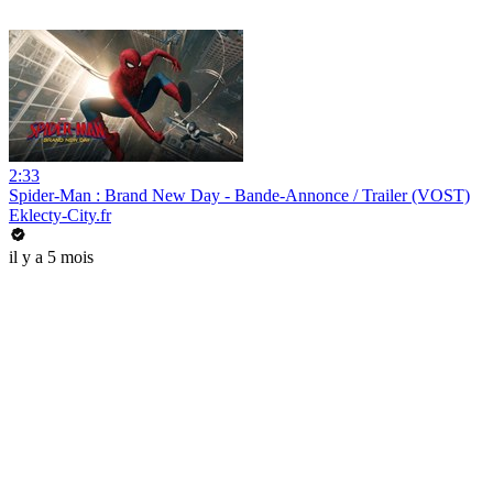
2:33
Spider-Man : Brand New Day - Bande-Annonce / Trailer (VOST)
Eklecty-City.fr
il y a 5 mois