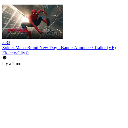
2:33
Spider-Man : Brand New Day - Bande-Annonce / Trailer (VF)
Eklecty-City.fr
il y a 5 mois