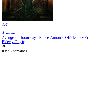
2:35
|
À suivre
Avengers : Doomsday - Bande-Annonce Officielle (VF)
Eklecty-City.fr
il y a 2 semaines