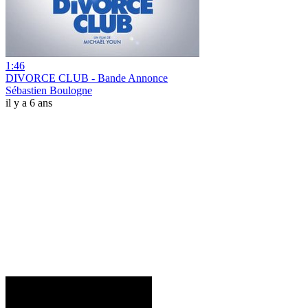
1:46
DIVORCE CLUB - Bande Annonce
Sébastien Boulogne
il y a 6 ans