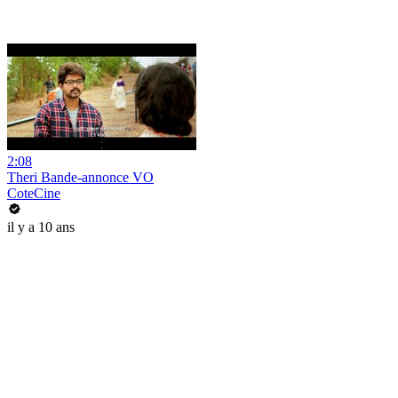
2:08
Theri Bande-annonce VO
CoteCine
il y a 10 ans