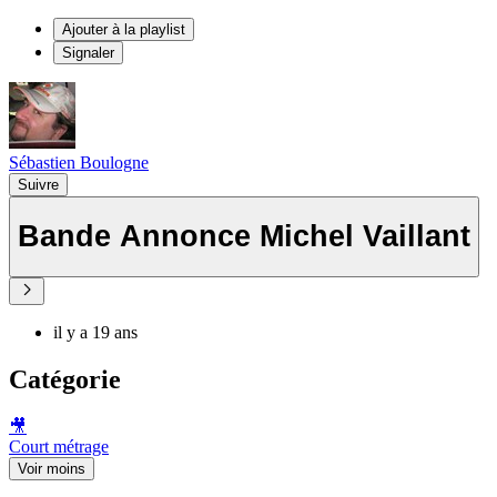
Ajouter à la playlist
Signaler
Sébastien Boulogne
Suivre
Bande Annonce Michel Vaillant
il y a 19 ans
Catégorie
🎥
Court métrage
Voir moins