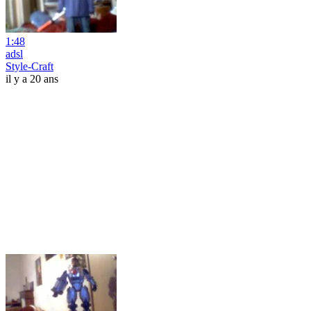
1:48
adsl
Style-Craft
il y a 20 ans