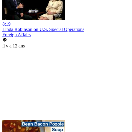
8:19
Linda Robinson on U.S. Special Operations
Foreign Affairs
il y a 12 ans