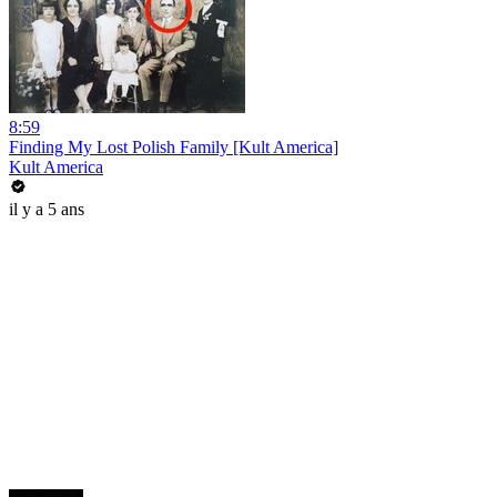
8:59
Finding My Lost Polish Family [Kult America]
Kult America
il y a 5 ans