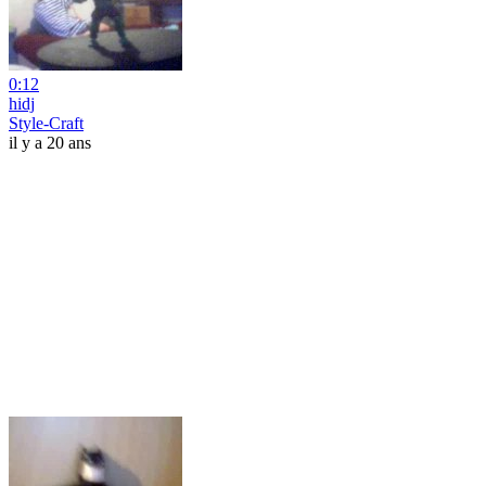
0:12
hidj
Style-Craft
il y a 20 ans