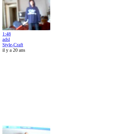
1:48
adsl
Style-Craft
il y a 20 ans