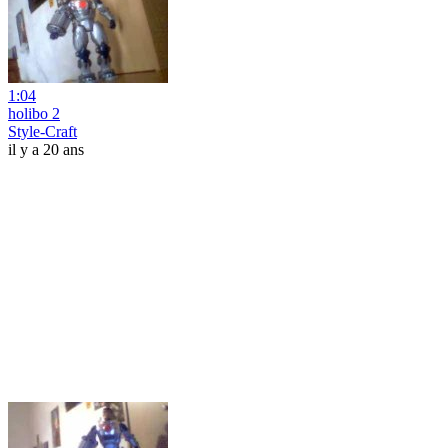
1:04
holibo 2
Style-Craft
il y a 20 ans