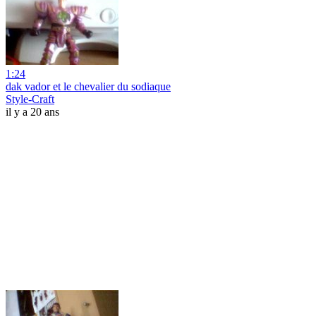
1:24
dak vador et le chevalier du sodiaque
Style-Craft
il y a 20 ans