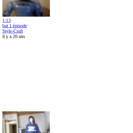
1:13
bat 1 épisode
Style-Craft
il y a 20 ans