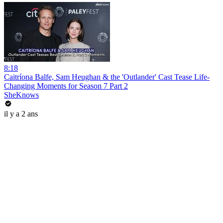
8:18
Caitríona Balfe, Sam Heughan & the 'Outlander' Cast Tease Life-
Changing Moments for Season 7 Part 2
SheKnows
il y a 2 ans