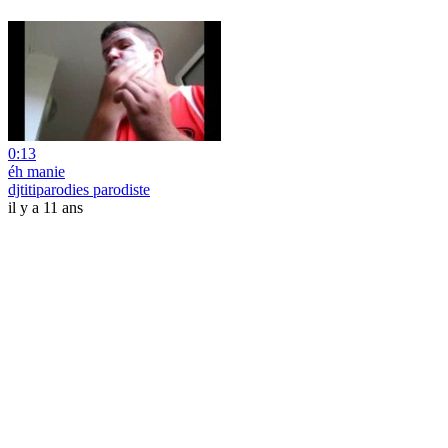
0:13
éh manie
djtitiparodies parodiste
il y a 11 ans