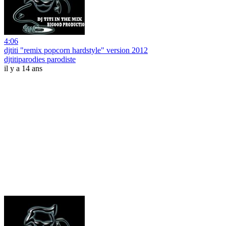
4:06
djtiti "remix popcorn hardstyle" version 2012
djtitiparodies parodiste
il y a 14 ans