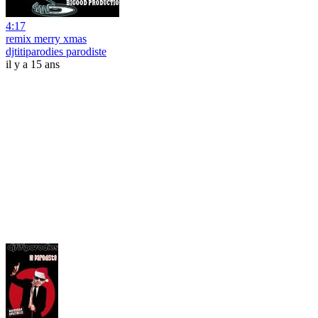
4:17
remix merry xmas
djtitiparodies parodiste
il y a 15 ans