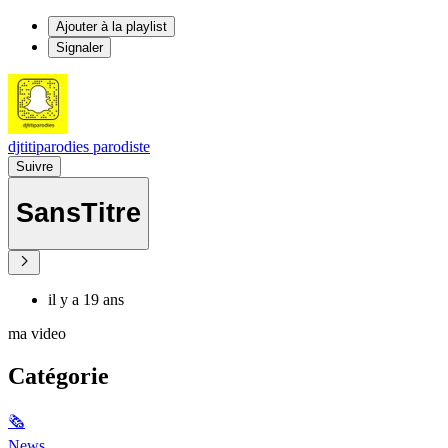
Ajouter à la playlist
Signaler
djtitiparodies parodiste
Suivre
SansTitre
il y a 19 ans
ma video
Catégorie
🗞
News