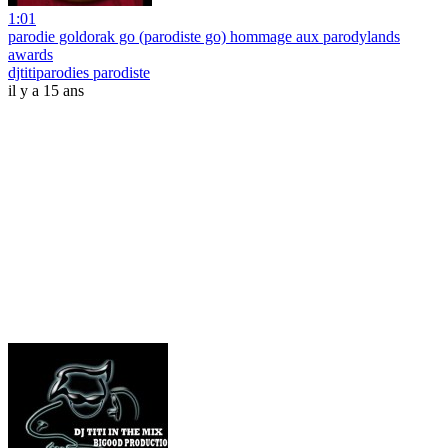
1:01
parodie goldorak go (parodiste go) hommage aux parodylands
awards
djtitiparodies parodiste
il y a 15 ans