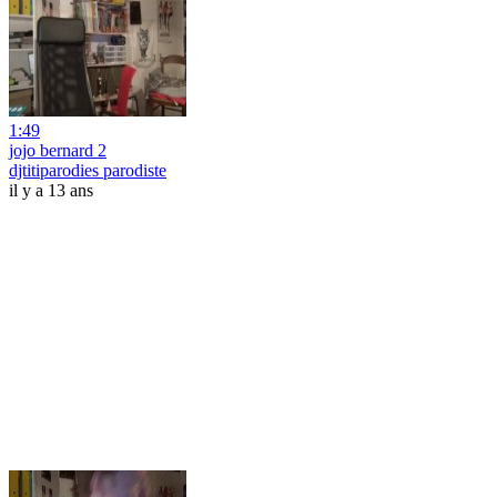
1:49
jojo bernard 2
djtitiparodies parodiste
il y a 13 ans