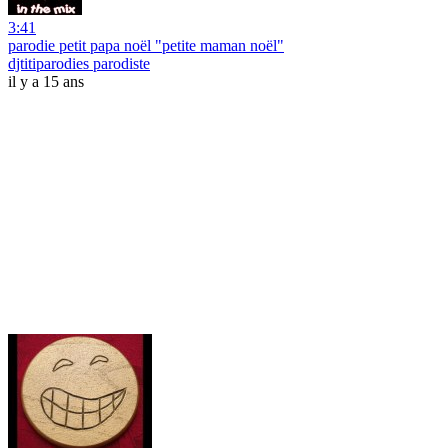
3:41
parodie petit papa noël "petite maman noël"
djtitiparodies parodiste
il y a 15 ans