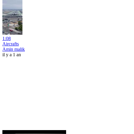
1:08
Aircrafts
Amin malik
il y a 1 an