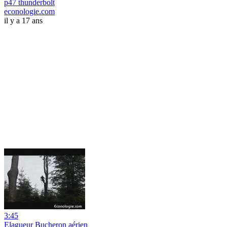
p47 thunderbolt
econologie.com
il y a 17 ans
3:45
Elagueur Bucheron aérien