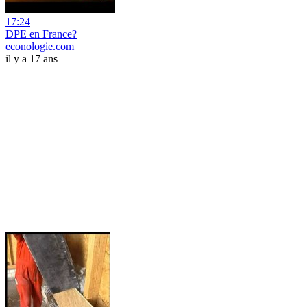
17:24
DPE en France?
econologie.com
il y a 17 ans