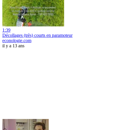
1:39
Décollages (très) courts en paramoteur
econologie.com
il y a 13 ans