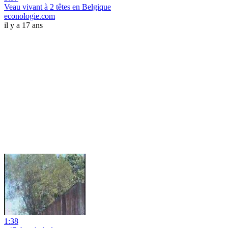
Veau vivant à 2 têtes en Belgique
econologie.com
il y a 17 ans
1:38