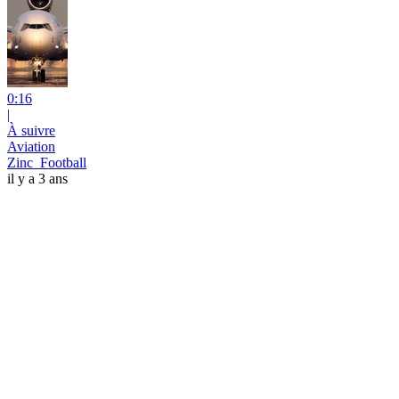
0:16
|
À suivre
Aviation
Zinc_Football
il y a 3 ans