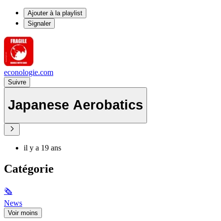
Ajouter à la playlist
Signaler
econologie.com
Suivre
Japanese Aerobatics
il y a 19 ans
Catégorie
🗞
News
Voir moins