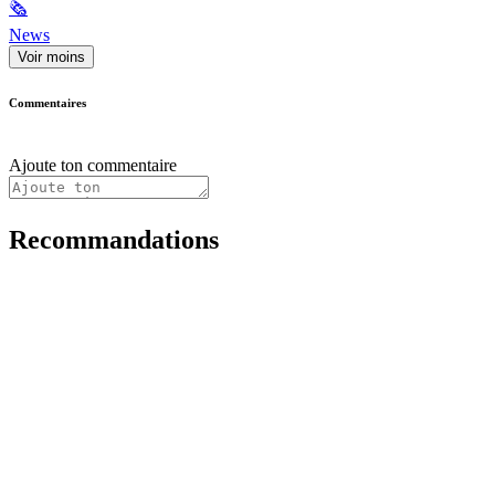
🗞
News
Voir moins
Commentaires
Ajoute ton commentaire
Recommandations