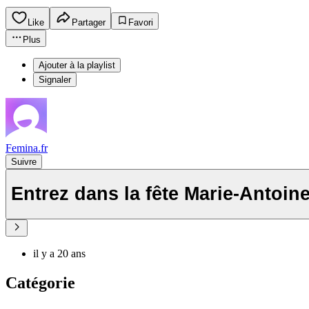
Like
Partager
Favori
Plus
Ajouter à la playlist
Signaler
Femina.fr
Suivre
Entrez dans la fête Marie-Antoine
il y a 20 ans
Catégorie