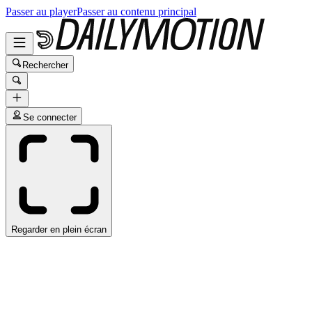
Passer au player
Passer au contenu principal
Rechercher
Se connecter
Regarder en plein écran