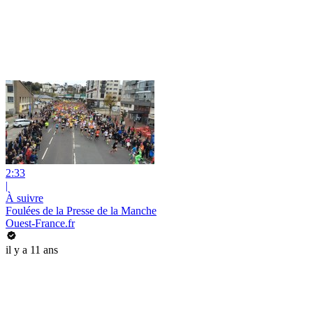
2:33
|
À suivre
Foulées de la Presse de la Manche
Ouest-France.fr
il y a 11 ans