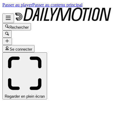
Passer au player
Passer au contenu principal
Rechercher
Se connecter
Regarder en plein écran