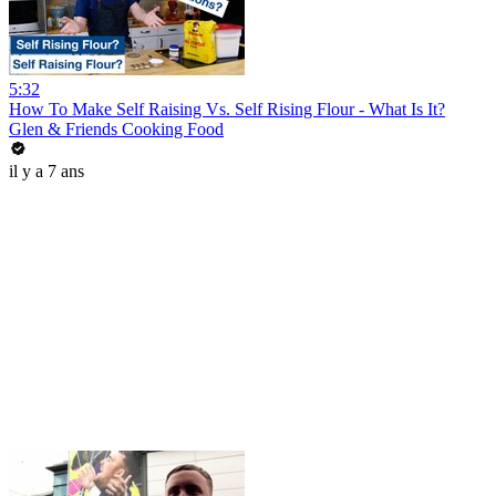
5:32
How To Make Self Raising Vs. Self Rising Flour - What Is It?
Glen & Friends Cooking Food
il y a 7 ans