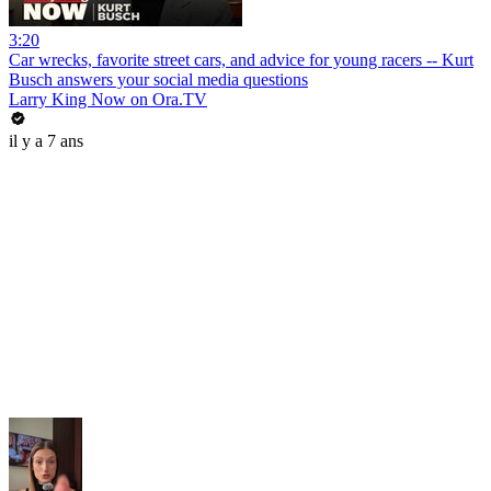
3:20
Car wrecks, favorite street cars, and advice for young racers -- Kurt
Busch answers your social media questions
Larry King Now on Ora.TV
il y a 7 ans