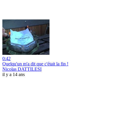
0:42
Quelqu'un m'a dit que c'était la fin !
Nicolas DATTILESI
il y a 14 ans