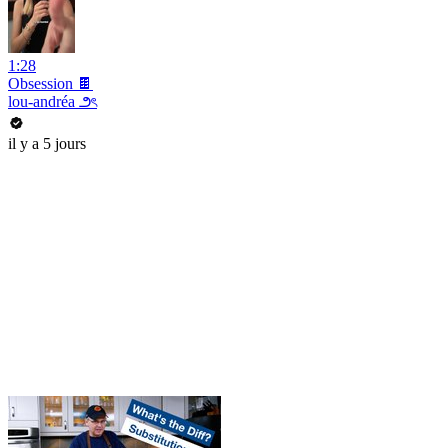
1:28
Obsession 🍫
lou-andréa ౨ৎ
il y a 5 jours