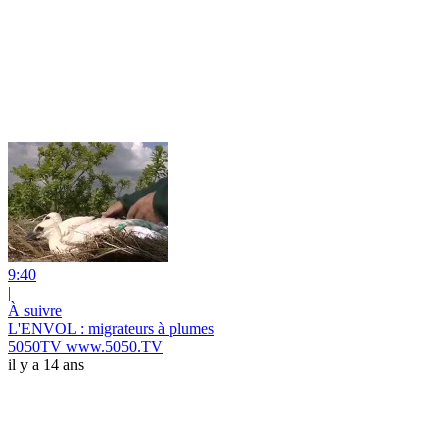
9:40
|
À suivre
L'ENVOL : migrateurs à plumes
5050TV www.5050.TV
il y a 14 ans