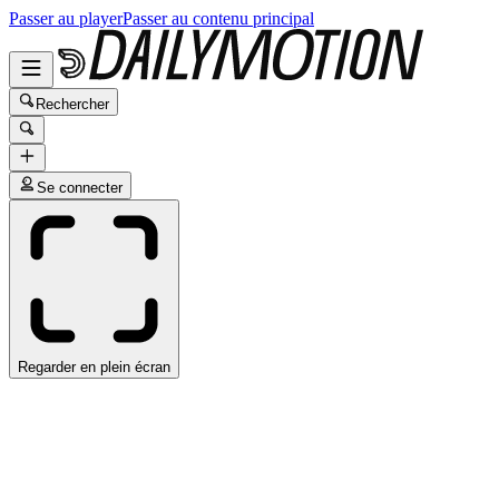
Passer au player
Passer au contenu principal
Rechercher
Se connecter
Regarder en plein écran