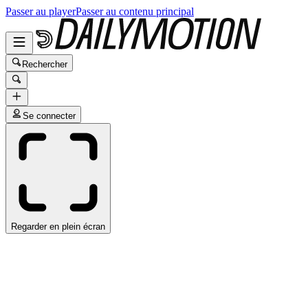
Passer au player
Passer au contenu principal
Rechercher
Se connecter
Regarder en plein écran