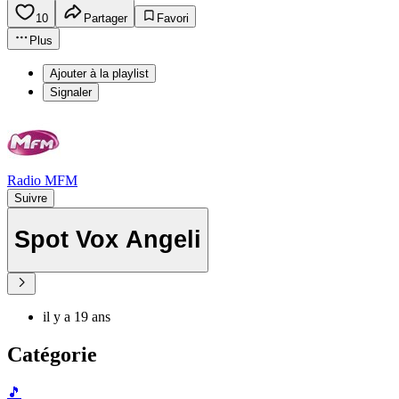
10
Partager
Favori
Plus
Ajouter à la playlist
Signaler
Radio MFM
Suivre
Spot Vox Angeli
il y a 19 ans
Catégorie
🎵