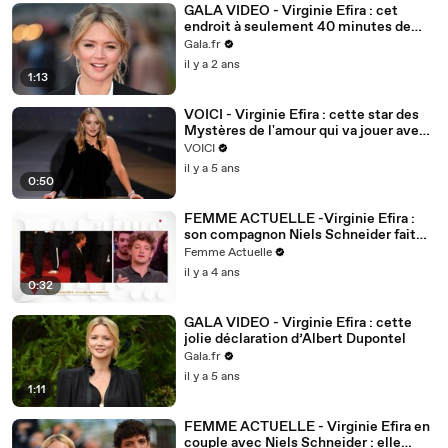
GALA VIDEO - Virginie Efira : cet
endroit à seulement 40 minutes de
Paris où elle aime se détendre
Gala.fr
il y a 2 ans
1:13
VOICI - Virginie Efira : cette star des
Mystères de l'amour qui va jouer avec
elle au cinéma
VOICI
il y a 5 ans
0:50
FEMME ACTUELLE -Virginie Efira :
son compagnon Niels Schneider fait
des confidences sur leur coup de
Femme Actuelle
foudre
il y a 4 ans
0:32
GALA VIDEO - Virginie Efira : cette
jolie déclaration d’Albert Dupontel
Gala.fr
il y a 5 ans
1:11
FEMME ACTUELLE - Virginie Efira en
couple avec Niels Schneider : elle