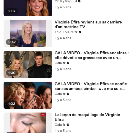
OhMyMag FR
il y a 5 ans
2:07
Virginie Efira revient sur sa carrière
d'animatrice TV
Tele-Loisirs.fr
il y a 4 ans
0:42
GALA VIDEO - Virginie Efira enceinte :
elle dévoile sa grossesse avec un
sublime cliché
Gala.fr
il y a 3 ans
1:00
GALA VIDEO - Virginie Efira se confie
sur ses années bimbo : « Je me suis
calmée sur tout ça "
Gala.fr
il y a 5 ans
1:02
La leçon de maquillage de Virginie
Efira
Gala.fr
il y a 5 ans