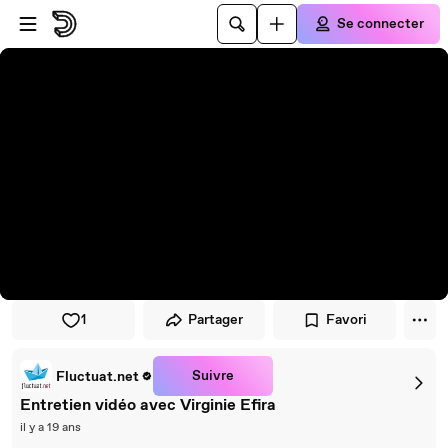
Passer au player
Passer au contenu principal
Se connecter
1
Partager
Favori
Suivre
Fluctuat.net
Entretien vidéo avec Virginie Efira
il y a 19 ans