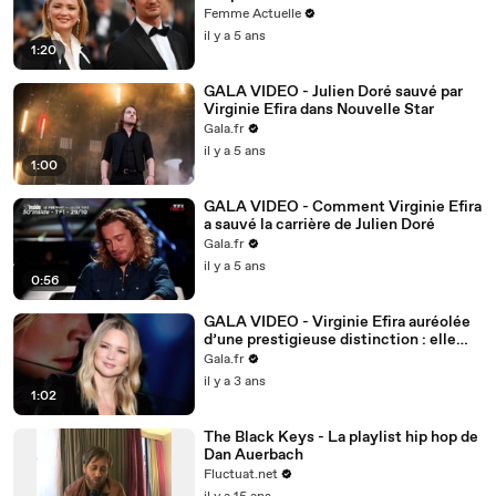
dévoile ce qui l'agace prodigieusement
Femme Actuelle
il y a 5 ans
1:20
GALA VIDEO - Julien Doré sauvé par
Virginie Efira dans Nouvelle Star
Gala.fr
il y a 5 ans
1:00
GALA VIDEO - Comment Virginie Efira
a sauvé la carrière de Julien Doré
Gala.fr
il y a 5 ans
0:56
GALA VIDEO - Virginie Efira auréolée
d’une prestigieuse distinction : elle
détrône une célèbre chanteuse !
Gala.fr
il y a 3 ans
1:02
The Black Keys - La playlist hip hop de
Dan Auerbach
Fluctuat.net