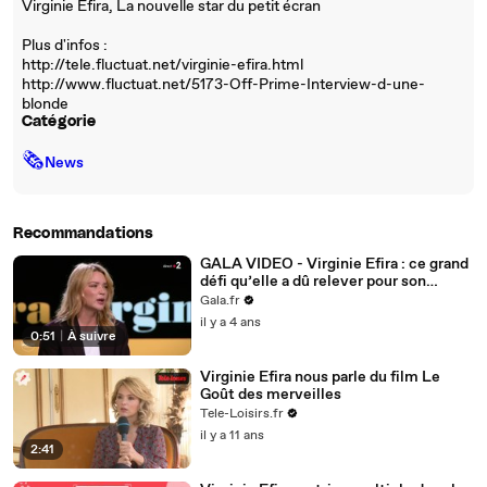
Virginie Efira, La nouvelle star du petit écran
Plus d'infos :
http://tele.fluctuat.net/virginie-efira.html
http://www.fluctuat.net/5173-Off-Prime-Interview-d-une-
blonde
Catégorie
🗞
News
Recommandations
GALA VIDEO - Virginie Efira : ce grand
défi qu’elle a dû relever pour son
nouveau film
Gala.fr
il y a 4 ans
0:51
|
À suivre
Virginie Efira nous parle du film Le
Goût des merveilles
Tele-Loisirs.fr
il y a 11 ans
2:41