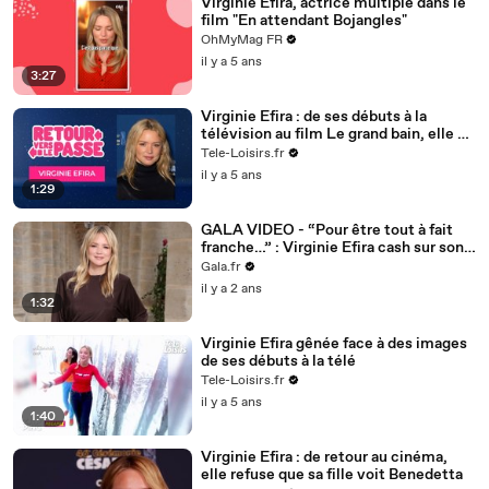
Virginie Efira, actrice multiple dans le
film "En attendant Bojangles"
OhMyMag FR
il y a 5 ans
3:27
Virginie Efira : de ses débuts à la
télévision au film Le grand bain, elle a
bien changé !
Tele-Loisirs.fr
il y a 5 ans
1:29
GALA VIDEO - “Pour être tout à fait
franche…” : Virginie Efira cash sur son
rapport à l’alcool
Gala.fr
il y a 2 ans
1:32
Virginie Efira gênée face à des images
de ses débuts à la télé
Tele-Loisirs.fr
il y a 5 ans
1:40
Virginie Efira : de retour au cinéma,
elle refuse que sa fille voit Benedetta