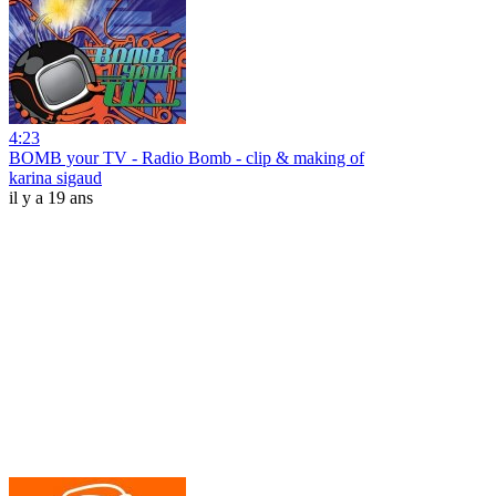
4:23
BOMB your TV - Radio Bomb - clip & making of
karina sigaud
il y a 19 ans