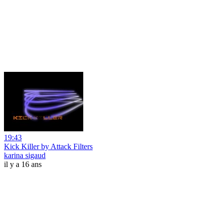
19:43
Kick Killer by Attack Filters
karina sigaud
il y a 16 ans