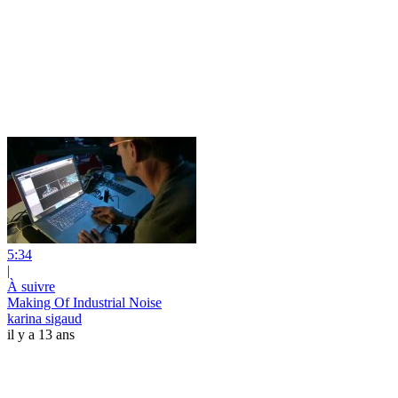
5:34
|
À suivre
Making Of Industrial Noise
karina sigaud
il y a 13 ans