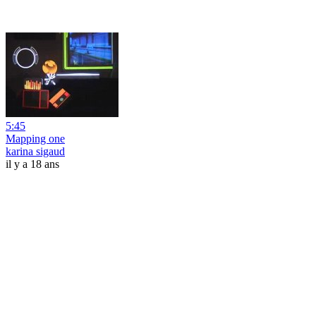
5:45
Mapping one
karina sigaud
il y a 18 ans