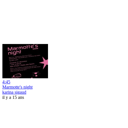
4:45
Marmotte's night
karina sigaud
il y a 15 ans