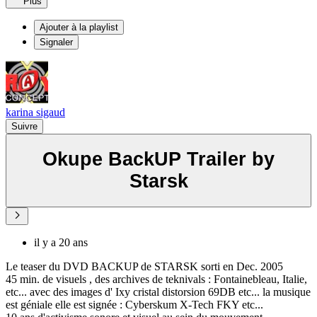
Plus
Ajouter à la playlist
Signaler
karina sigaud
Suivre
Okupe BackUP Trailer by
Starsk
il y a 20 ans
Le teaser du DVD BACKUP de STARSK sorti en Dec. 2005
45 min. de visuels , des archives de teknivals : Fontainebleau, Italie,
etc... avec des images d' Ixy cristal distorsion 69DB etc... la musique
est géniale elle est signée : Cyberskum X-Tech FKY etc...