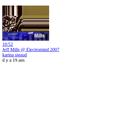
10:52
Jeff Mills @ Electromind 2007
karina sigaud
il y a 19 ans