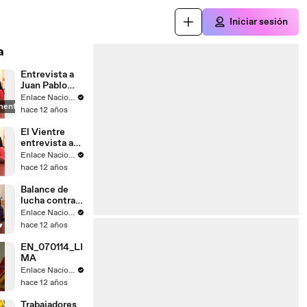
Iniciar sesión
a
Entrevista a
Juan Pablo
Saaverda
Enlace Nacional
mente
FEDEPAZ
hace 12 años
El Vientre
entrevista a
Mayella
Enlace Nacional
Lloclla
hace 12 años
Balance de
lucha contra
el
Enlace Nacional
narcotrafico
hace 12 años
EN_070114_LI
MA
Enlace Nacional
hace 12 años
Trabajadores