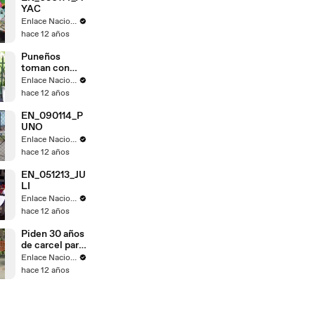
YAC
Enlace Nacional
hace 12 años
Puneños
toman con
calma fallo de
Enlace Nacional
La Haya
hace 12 años
EN_090114_P
UNO
Enlace Nacional
hace 12 años
EN_051213_JU
LI
Enlace Nacional
hace 12 años
Piden 30 años
de carcel para
Gregorio
Enlace Nacional
Santos
hace 12 años