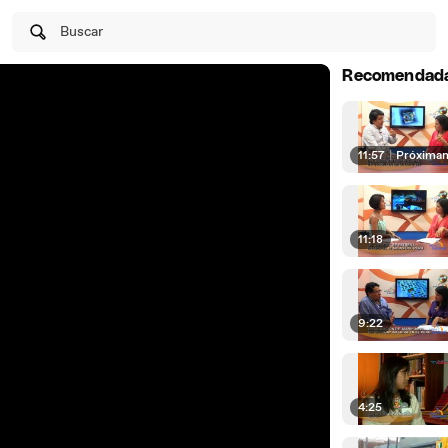
Buscar
Recomendad
11:57
|
Próxima
11:18
9:22
4:25