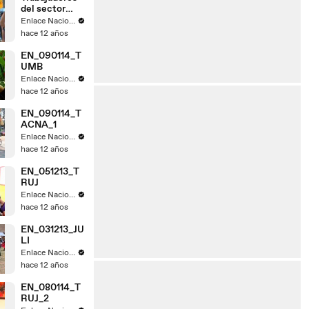
del sector
judicial de
Enlace Nacional
Tacna acatan
hace 12 años
paro
EN_090114_T
UMB
Enlace Nacional
hace 12 años
EN_090114_T
ACNA_1
Enlace Nacional
hace 12 años
EN_051213_T
RUJ
Enlace Nacional
hace 12 años
EN_031213_JU
LI
Enlace Nacional
hace 12 años
EN_080114_T
RUJ_2