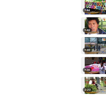
1:44
1:45
1:39
1:38
2:20