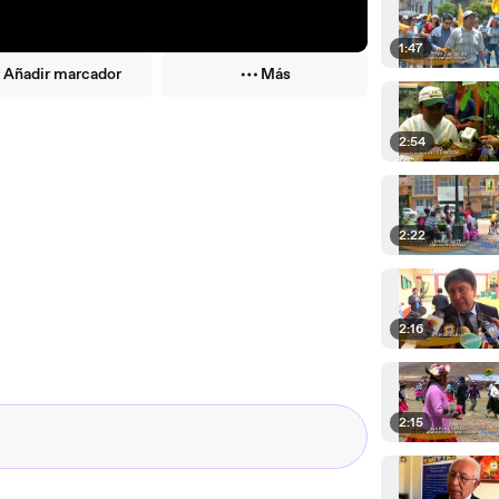
1:47
Añadir marcador
Más
2:54
2:22
2:16
2:15