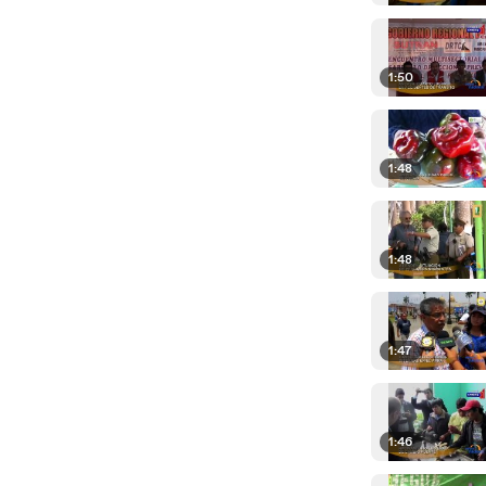
1:50
1:48
1:48
1:47
1:46