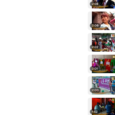
2:08
2:06
2:02
2:01
2:00
1:52