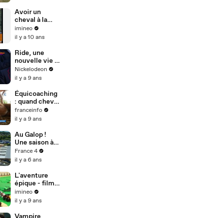
plus juste de
travailler le
Avoir un
cheval"
cheval à la
maison
imineo
il y a 10 ans
Ride, une
nouvelle vie à
cheval |
Nickelodeon
Course en
il y a 9 ans
préparation |
NICKELODEO
Équicoaching
N Teen
: quand cheval
rime avec
franceinfo
développeme
il y a 9 ans
nt personnel
Au Galop !
Une saison à
cheval -
France 4
Bande
il y a 6 ans
Annonce
L'aventure
épique - film
entier vf
imineo
il y a 9 ans
Vampire