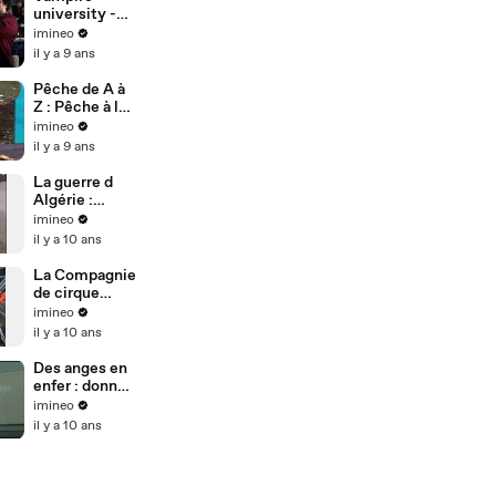
university -
film 2013
imineo
entier vf
il y a 9 ans
Pêche de A à
Z : Pêche à la
mouche, le
imineo
lancer -
il y a 9 ans
Documentaire
La guerre d
Algérie :
L'OAS -
imineo
l'exode
il y a 10 ans
La Compagnie
de cirque
Archaos au
imineo
lycée -
il y a 10 ans
Documentaire
Des anges en
enfer : donner
son temps
imineo
libre à des
il y a 10 ans
prisionners