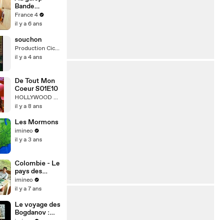
Bande
annonce
France 4
il y a 6 ans
souchon
Production Cicrane
il y a 4 ans
De Tout Mon
Coeur S01E10
HOLLYWOOD MOVIES TRAILERS HD
il y a 8 ans
Les Mormons
imineo
il y a 3 ans
Colombie - Le
pays des
émeraudes
imineo
il y a 7 ans
Le voyage des
Bogdanov :