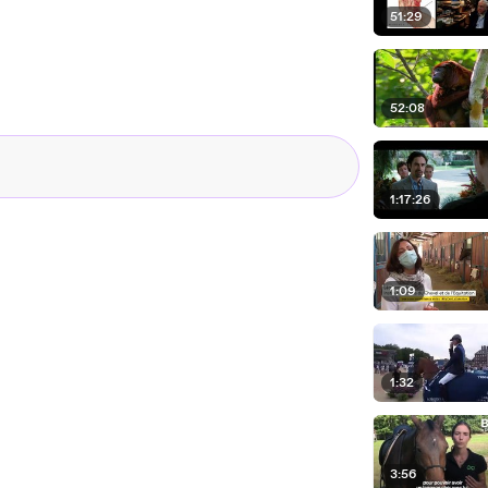
51:29
52:08
1:17:26
1:09
1:32
3:56