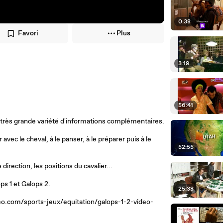
0:38
Favori
Plus
3:19
56:41
très grande variété d'informations complémentaires.
vec le cheval, à le panser, à le préparer puis à le
52:55
direction, les positions du cavalier...
ps 1 et Galops 2.
25:38
neo.com/sports-jeux/equitation/galops-1-2-video-