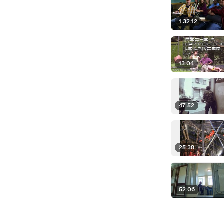
1:32:12
13:04
47:52
25:38
52:06