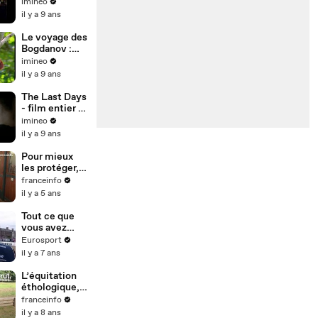
Que cache
imineo
notre cerveau
il y a 9 ans
?
Le voyage des
Bogdanov :
Sommes nous
imineo
seuls dans
il y a 9 ans
l'univers ?
The Last Days
- film entier vf
2011
imineo
il y a 9 ans
Pour mieux
les protéger,
les chevaux
franceinfo
de l'École
il y a 5 ans
nationale
d'équitation
Tout ce que
sont
vous avez
désormais
toujours voulu
Eurosport
filmés
savoir sur le
il y a 7 ans
dressage des
chevaux de
L’équitation
compétition
éthologique,
"une façon
franceinfo
plus douce et
il y a 8 ans