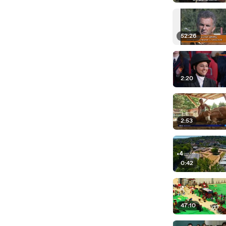
52:26
2:20
2:53
0:42
47:10