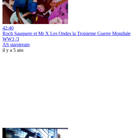
42:40
Roch Sauquere et Mr X Les Ondes la Troisieme Guerre Mondiale
WW3 /3
AS starstream
il y a 5 ans