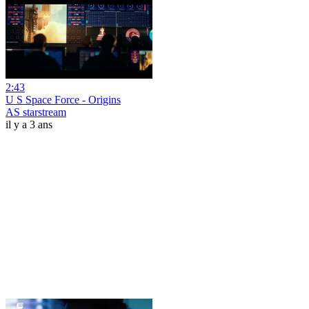
2:43
U S Space Force - Origins
AS starstream
il y a 3 ans