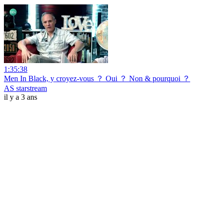
1:35:38
Men In Black, y croyez-vous ？ Oui ？ Non & pourquoi ？
AS starstream
il y a 3 ans