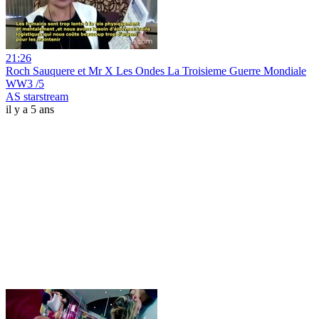
21:26
Roch Sauquere et Mr X Les Ondes La Troisieme Guerre Mondiale
WW3 /5
AS starstream
il y a 5 ans