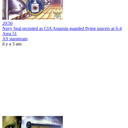
20:50
Navy Seal recruited as CIA Assassin guarded flying saucers at S-4
Area 51
AS starstream
il y a 3 ans