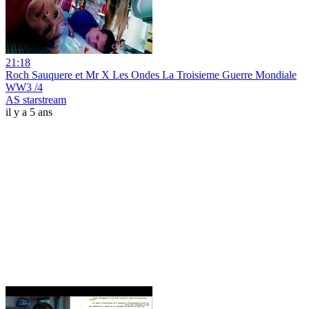
21:18
Roch Sauquere et Mr X Les Ondes La Troisieme Guerre Mondiale
WW3 /4
AS starstream
il y a 5 ans