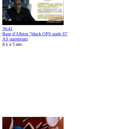
36:41
Base d'Albion "black OPS stade D"
AS starstream
il y a 5 ans