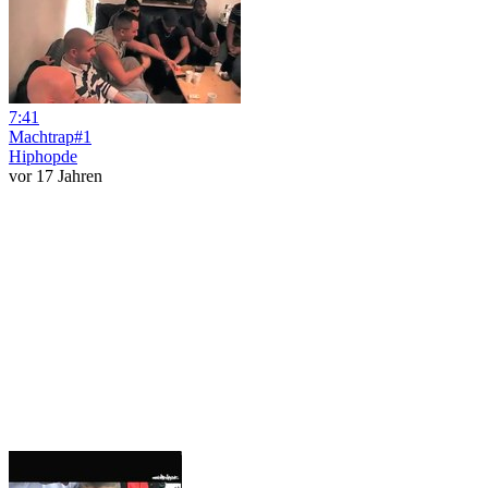
7:41
Machtrap#1
Hiphopde
vor 17 Jahren