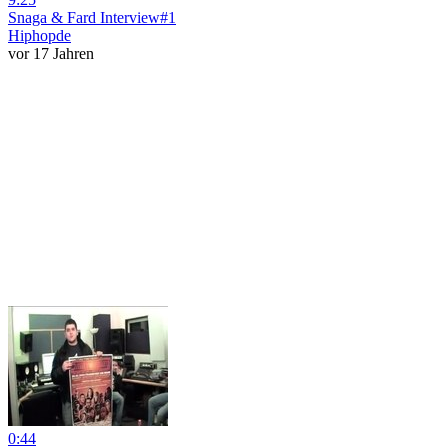
Snaga & Fard Interview#1
Hiphopde
vor 17 Jahren
0:44