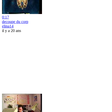
0:17
decoupe du corp
elina14
il y a 20 ans