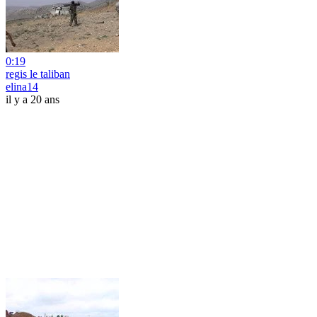
0:19
regis le taliban
elina14
il y a 20 ans