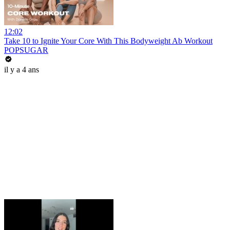
12:02
Take 10 to Ignite Your Core With This Bodyweight Ab Workout
POPSUGAR
il y a 4 ans