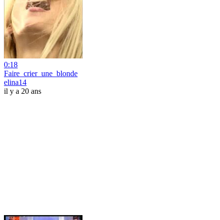
0:18
Faire_crier_une_blonde
elina14
il y a 20 ans