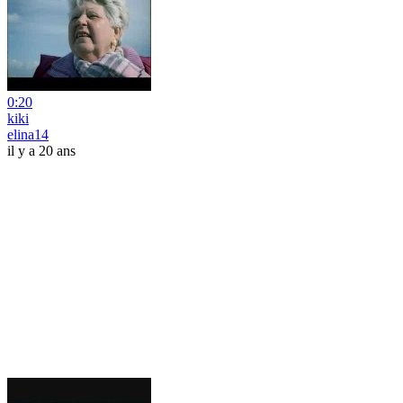
0:20
kiki
elina14
il y a 20 ans