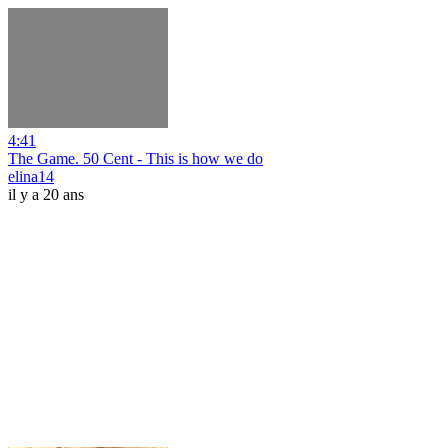
4:41
The Game. 50 Cent - This is how we do
elina14
il y a 20 ans