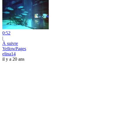
0:52
|
À suivre
YellowPages
elina14
il y a 20 ans