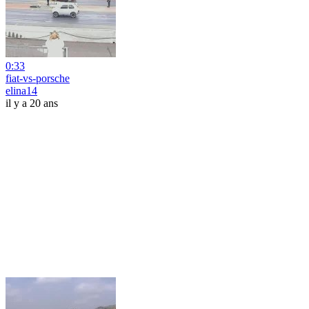
0:33
fiat-vs-porsche
elina14
il y a 20 ans