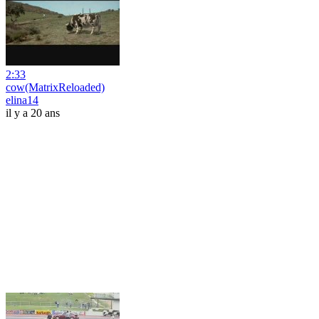
2:33
cow(MatrixReloaded)
elina14
il y a 20 ans