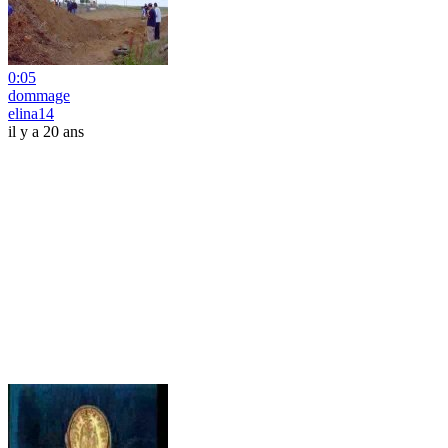
0:05
dommage
elina14
il y a 20 ans