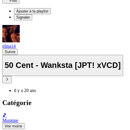
Plus
Ajouter à la playlist
Signaler
elina14
Suivre
50 Cent - Wanksta [JPT! xVCD]
il y a 20 ans
Catégorie
🎵
Musique
Voir moins