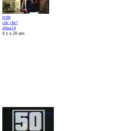
0:08
clic clic!
elina14
il y a 20 ans