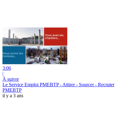
3:06
|
À suivre
Le Service Emploi PMEBTP - Attirer - Sourcer - Recruter
PMEBTP
il y a 3 ans