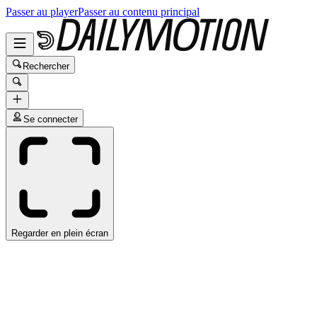
Passer au player
Passer au contenu principal
Rechercher
Se connecter
Regarder en plein écran