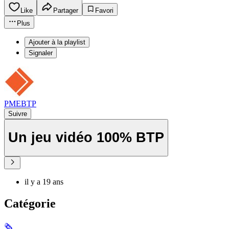
Like
Partager
Favori
Plus
Ajouter à la playlist
Signaler
PMEBTP
Suivre
Un jeu vidéo 100% BTP
il y a 19 ans
Catégorie
🗞