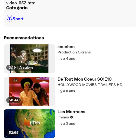
video-852.htm
Catégorie
🥇
Sport
Recommandations
souchon
Production Cicrane
il y a 4 ans
3:19
|
À suivre
De Tout Mon Coeur S01E10
HOLLYWOOD MOVIES TRAILERS HD
il y a 8 ans
56:41
Les Mormons
imineo
il y a 3 ans
52:55