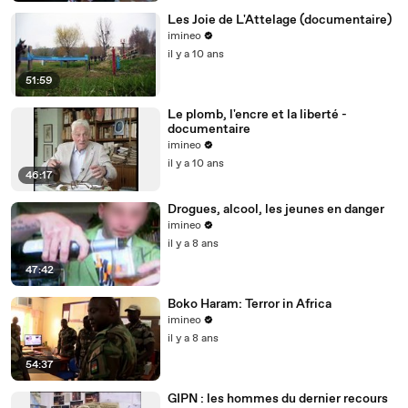
Les Joie de L'Attelage (documentaire)
imineo
il y a 10 ans
51:59
Le plomb, l'encre et la liberté -
documentaire
imineo
il y a 10 ans
46:17
Drogues, alcool, les jeunes en danger
imineo
il y a 8 ans
47:42
Boko Haram: Terror in Africa
imineo
il y a 8 ans
54:37
GIPN : les hommes du dernier recours