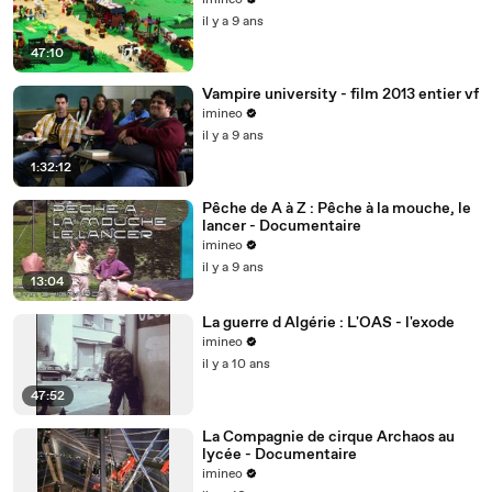
imineo
il y a 9 ans
47:10
Vampire university - film 2013 entier vf
imineo
il y a 9 ans
1:32:12
Pêche de A à Z : Pêche à la mouche, le
lancer - Documentaire
imineo
il y a 9 ans
13:04
La guerre d Algérie : L'OAS - l'exode
imineo
il y a 10 ans
47:52
La Compagnie de cirque Archaos au
lycée - Documentaire
imineo