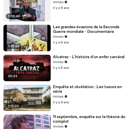
imineo
il y a 8 ans
1:06:40
Les grandes évasions de la Seconde
Guerre mondiale - Documentaire
imineo
il y a 8 ans
1:35:53
Alcatraz - L'histoire d'un enfer carcéral
imineo
il y a 8 ans
50:23
Enquête et révélation : Les tueurs en
série
imineo
il y a 9 ans
1:15:23
11 septembre, enquête sur la théorie du
complot
imineo