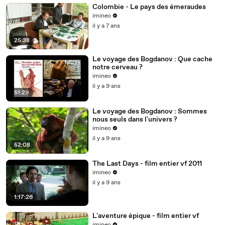
Colombie - Le pays des émeraudes
imineo
il y a 7 ans
25:38
Le voyage des Bogdanov : Que cache
notre cerveau ?
imineo
il y a 9 ans
51:29
Le voyage des Bogdanov : Sommes
nous seuls dans l'univers ?
imineo
il y a 9 ans
52:08
The Last Days - film entier vf 2011
imineo
il y a 9 ans
1:17:26
L'aventure épique - film entier vf