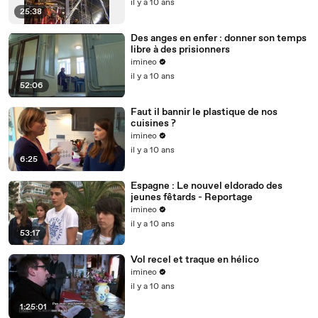
il y a 10 ans
25:38
Des anges en enfer : donner son temps
libre à des prisionners
imineo
il y a 10 ans
52:06
Faut il bannir le plastique de nos
cuisines ?
imineo
il y a 10 ans
6:25
Espagne : Le nouvel eldorado des
jeunes fêtards - Reportage
imineo
il y a 10 ans
53:17
Vol recel et traque en hélico
imineo
il y a 10 ans
1:25:01