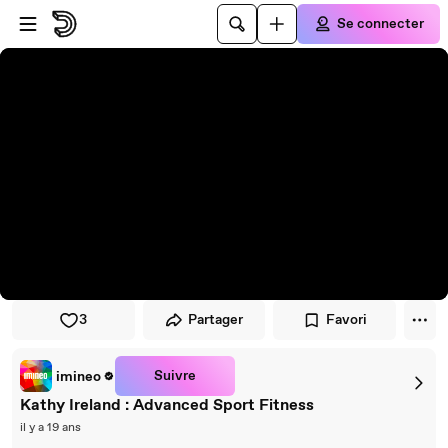
Passer au player
Passer au contenu principal
Se connecter
3
Partager
Favori
Suivre
imineo
Kathy Ireland : Advanced Sport Fitness
il y a 19 ans