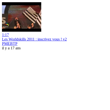
1:17
Les Worldskills 2011 : inscrivez vous ! v2
PMEBTP
il y a 17 ans