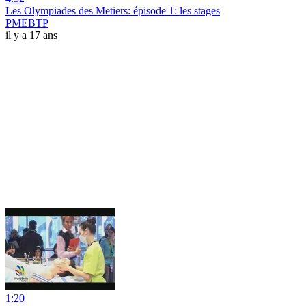
Les Olympiades des Metiers: épisode 1: les stages
PMEBTP
il y a 17 ans
1:20