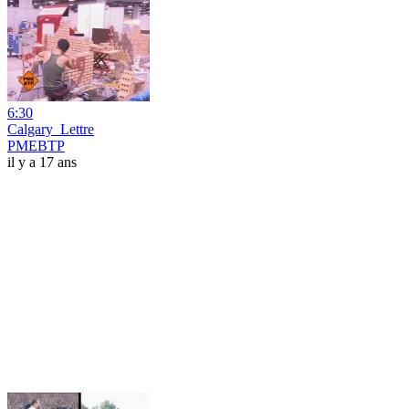
6:30
Calgary_Lettre
PMEBTP
il y a 17 ans