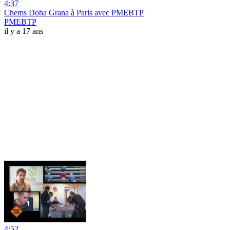
4:37
Chems Doha Grana à Paris avec PMEBTP
PMEBTP
il y a 17 ans
4:52