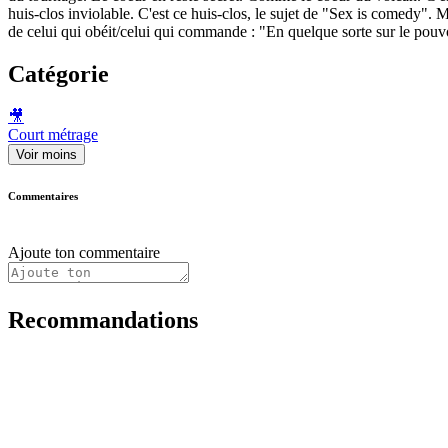
huis-clos inviolable. C'est ce huis-clos, le sujet de "Sex is comedy". M
de celui qui obéit/celui qui commande : "En quelque sorte sur le pouvo
Catégorie
🎥
Court métrage
Voir moins
Commentaires
Ajoute ton commentaire
Recommandations