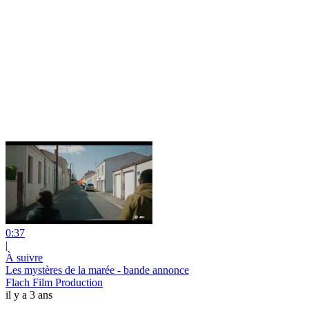
0:37
|
À suivre
Les mystères de la marée - bande annonce
Flach Film Production
il y a 3 ans