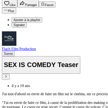
Like
Partager
Favori
Plus
Ajouter à la playlist
Signaler
Flach Film Production
Suivre
SEX IS COMEDY Teaser
il y a 19 ans
J'ai tout d'abord eu envie de faire un film sur le cinéma, sur ce process
"J'ai eu envie de faire ce film, à cause de la prolifération des making 
du tournage. Le coeur en reste secret. Comme le coeur du volcan. C'es