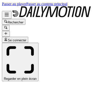
Passer au player
Passer au contenu principal
Rechercher
Se connecter
Regarder en plein écran