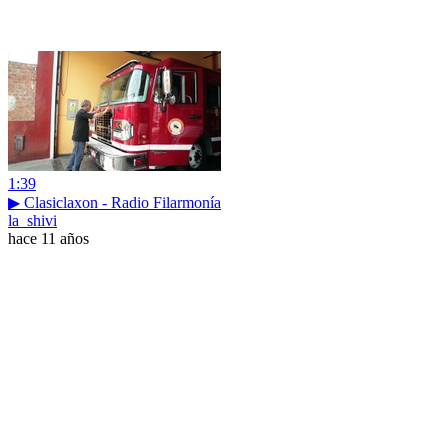
1:39
▶ Clasiclaxon - Radio Filarmonía
la_shivi
hace 11 años