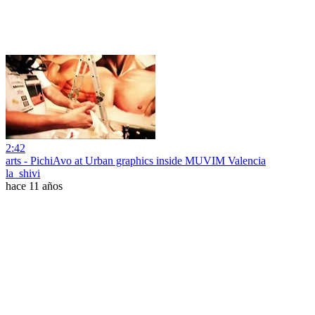
2:42
arts - PichiAvo at Urban graphics inside MUVIM Valencia
la_shivi
hace 11 años