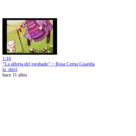
1:16
"La alforja del jorobado" ~ Rosa Cerna Guardia
la_shivi
hace 11 años