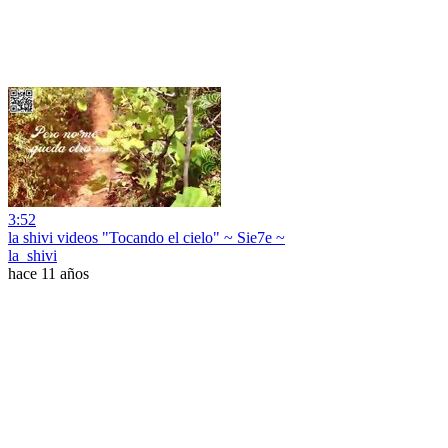
3:52
la shivi videos "Tocando el cielo" ~ Sie7e ~
la_shivi
hace 11 años