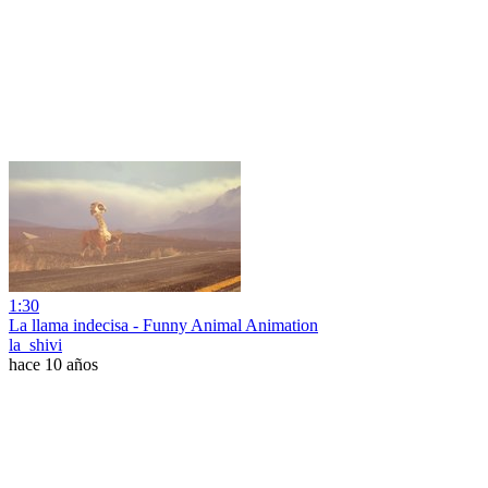
1:30
La llama indecisa - Funny Animal Animation
la_shivi
hace 10 años