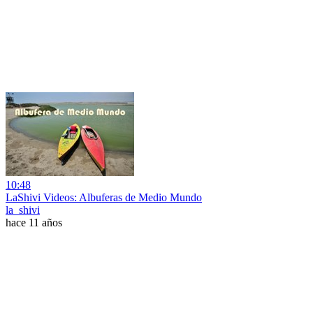
10:48
LaShivi Videos: Albuferas de Medio Mundo
la_shivi
hace 11 años