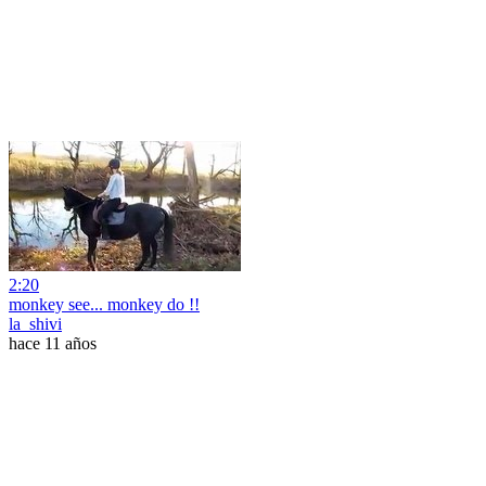
2:20
monkey see... monkey do !!
la_shivi
hace 11 años