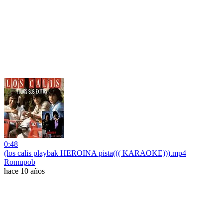
0:48
(los calis playbak HEROINA pista((( KARAOKE))).mp4
Romupob
hace 10 años