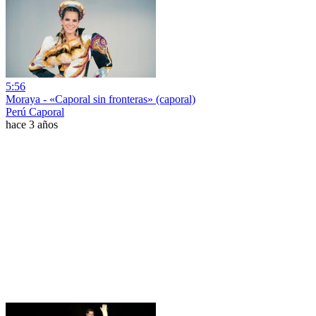
5:56
Moraya - «Caporal sin fronteras» (caporal)
Perú Caporal
hace 3 años