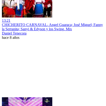
13:21
CHICHERITO CARNAVAL- Angel Guaraca; José Miguel; Fanny
la Serranita; Sanyi & Edyson y los Swing. Mix
Daniel Tenecora
hace 8 años