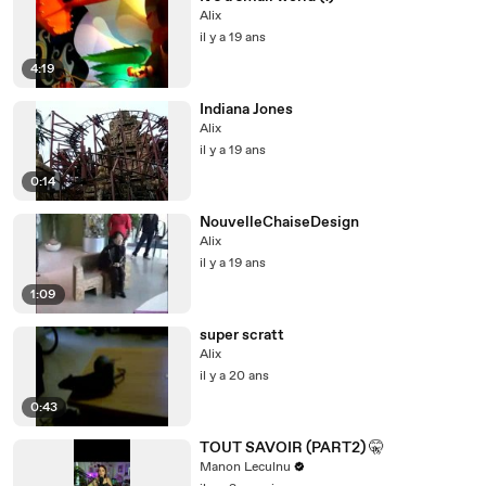
Alix
il y a 19 ans
4:19
Indiana Jones
Alix
il y a 19 ans
0:14
NouvelleChaiseDesign
Alix
il y a 19 ans
1:09
super scratt
Alix
il y a 20 ans
0:43
TOUT SAVOIR (PART2) 🤫
Manon Leculnu