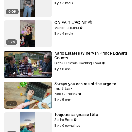
il y a 3 mois
0:09
ON FAIT L'POINT 🤓
Manon Leculnu
il y a 4 mois
1:26
Karlo Estates Winery in Prince Edward
County
Glen & Friends Cooking Food
il y a 8 ans
7:10
3 ways you can resist the urge to
multitask
Fast Company
il y a 5 ans
1:44
Toujours sa grosse tête
Sacha Borg
il y a 6 semaines