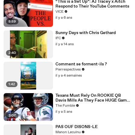
“This is a Set Up”: AJ Tracey x Aitch
Respond to Their YouTube Comments
VICE
il y a 6 ans
5:59
Sunny Days with Chris Gethard
IFC
il y a 14 ans
2:40
Comment se forment-ils ?
Pierrespectives
il y a 4 semaines
1:42
Texans Must Rely On ROOKIE QB
Davis Mills As They Face HUGE Game
Against The Panthers: TNF Preview
The Fumble
il y a 5 ans
3:07
PAS OUF DISONS-LE
Manon Leculnu