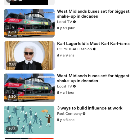
9:10
West Midlands buses set for biggest
shake-up in decades
Local TV
il y a 1 jour
1:30
Karl Lagerfeld’s Most Karl Karl-isms
POPSUGAR Fashion
il y a 9 ans
0:58
West Midlands buses set for biggest
shake-up in decades
Local TV
il y a 1 jour
1:30
3 ways to build influence at work
Fast Company
il y a 6 ans
1:25