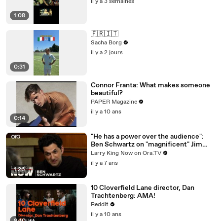
il y a 3 semaines
1:08
🇫🇷🇮🇹
Sacha Borg
il y a 2 jours
0:31
Connor Franta: What makes someone
beautiful?
PAPER Magazine
il y a 10 ans
0:14
"He has a power over the audience":
Ben Schwartz on "magnificent" Jim
Carrey
Larry King Now on Ora.TV
il y a 7 ans
1:26
10 Cloverfield Lane director, Dan
Trachtenberg: AMA!
Reddit
il y a 10 ans