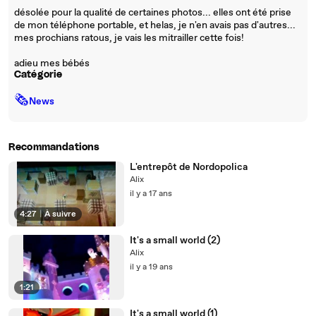
désolée pour la qualité de certaines photos... elles ont été prise
de mon téléphone portable, et helas, je n'en avais pas d'autres...
mes prochians ratous, je vais les mitrailler cette fois!
adieu mes bébés
Catégorie
🗞
News
Recommandations
L'entrepôt de Nordopolica
Alix
il y a 17 ans
4:27
|
À suivre
It's a small world (2)
Alix
il y a 19 ans
1:21
It's a small world (1)