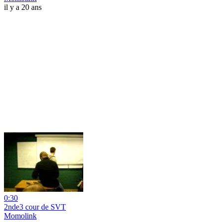
il y a 20 ans
0:30
2nde3 cour de SVT
Momolink