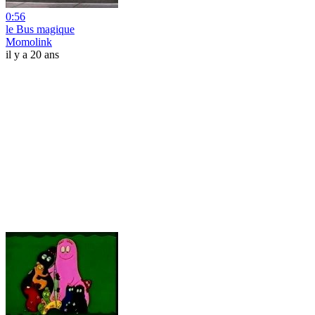
0:56
le Bus magique
Momolink
il y a 20 ans