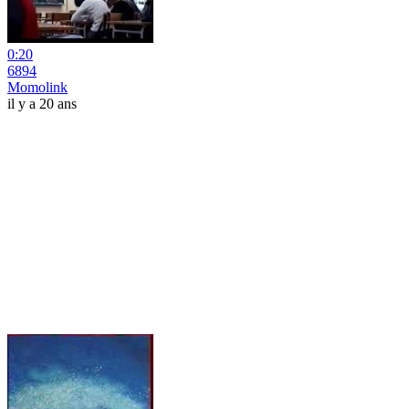
0:20
6894
Momolink
il y a 20 ans