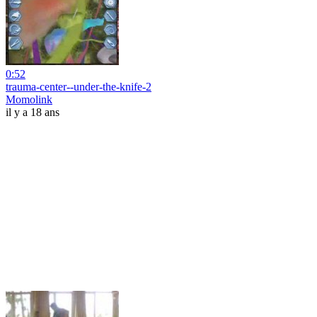
0:52
trauma-center--under-the-knife-2
Momolink
il y a 18 ans