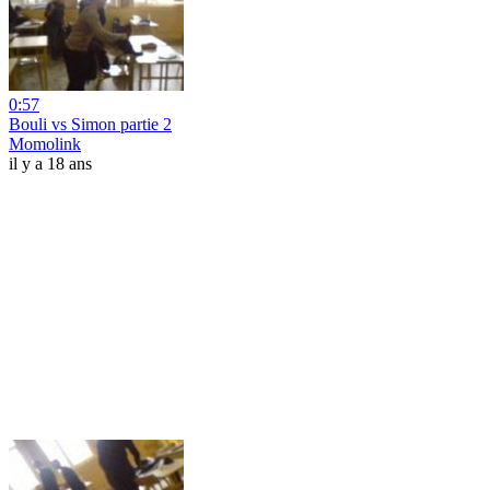
0:57
Bouli vs Simon partie 2
Momolink
il y a 18 ans