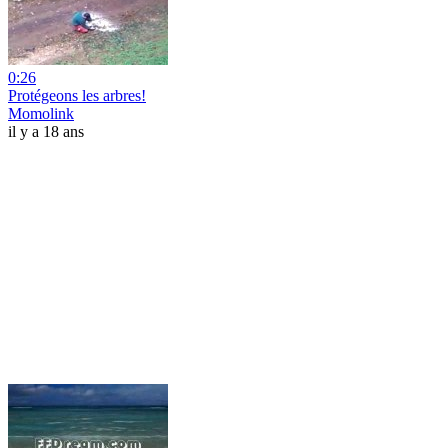
0:26
Protégeons les arbres!
Momolink
il y a 18 ans