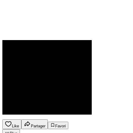
Like
Partager
Favori