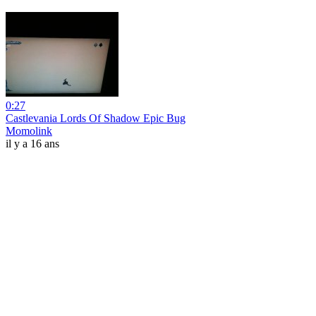
0:27
Castlevania Lords Of Shadow Epic Bug
Momolink
il y a 16 ans