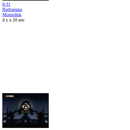
0:31
Barbapapa
Momolink
il y a 20 ans