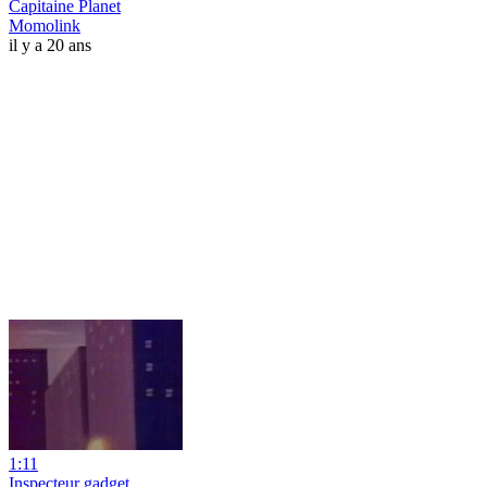
Capitaine Planet
Momolink
il y a 20 ans
1:11
Inspecteur gadget