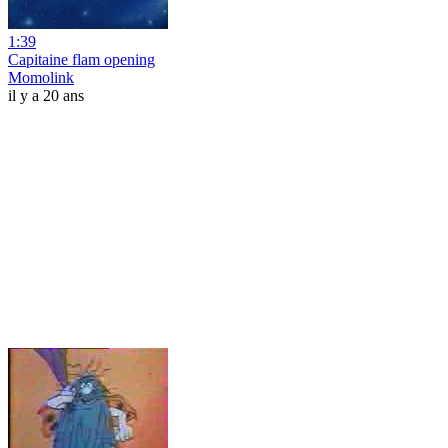
1:39
Capitaine flam opening
Momolink
il y a 20 ans