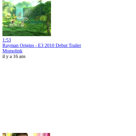
1:53
Rayman Origins - E3 2010 Debut Trailer
Momolink
il y a 16 ans