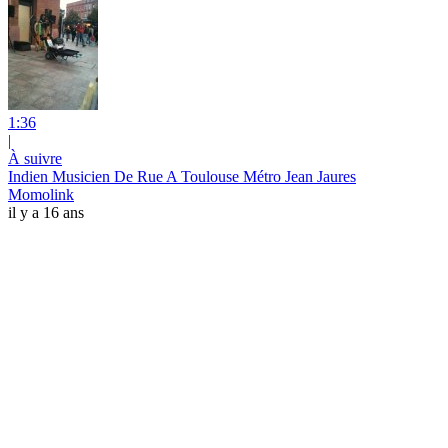
1:36
|
À suivre
Indien Musicien De Rue A Toulouse Métro Jean Jaures
Momolink
il y a 16 ans