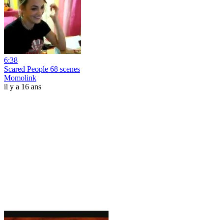
6:38
Scared People 68 scenes
Momolink
il y a 16 ans