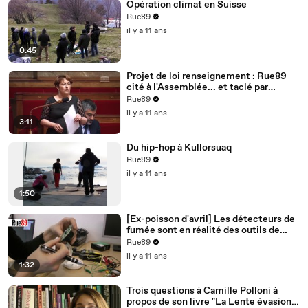
Opération climat en Suisse
Rue89
il y a 11 ans
0:45
Projet de loi renseignement : Rue89
cité à l'Assemblée... et taclé par
Bernard Cazeneuve
Rue89
il y a 11 ans
3:11
Du hip-hop à Kullorsuaq
Rue89
il y a 11 ans
1:50
[Ex-poisson d'avril] Les détecteurs de
fumée sont en réalité des outils de
surveillance
Rue89
il y a 11 ans
1:32
Trois questions à Camille Polloni à
propos de son livre "La Lente évasion"