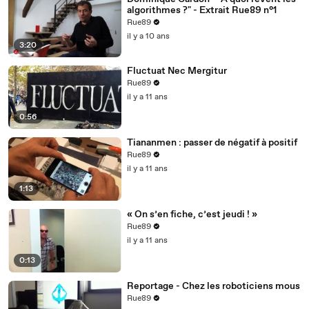
algorithmes ?" - Extrait Rue89 n°1
Rue89
il y a 10 ans
3:20
Fluctuat Nec Mergitur
Rue89
il y a 11 ans
0:56
Tiananmen : passer de négatif à positif
Rue89
il y a 11 ans
1:13
« On s’en fiche, c’est jeudi ! »
Rue89
il y a 11 ans
0:13
Reportage - Chez les roboticiens mous
Rue89