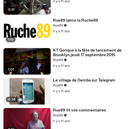
il y a 11 ans
0:31
Rue89 lance la Ruche89
Rue89
il y a 11 ans
1:11
KT Gorique à la fête de lancement de
Brooklyn jeudi 17 septembre 2015
Rue89
il y a 11 ans
1:01
Le village de Demba sur Telegram
Rue89
il y a 11 ans
0:36
Rue89 lit vos commentaires
Rue89
il y a 11 ans