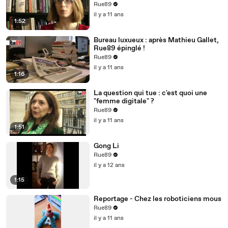
(Mars 2015, Premier Parallèle)
Rue89
il y a 11 ans
1:52
Bureau luxueux : après Mathieu Gallet,
Rue89 épinglé !
Rue89
il y a 11 ans
1:16
La question qui tue : c'est quoi une
"femme digitale" ?
Rue89
il y a 11 ans
1:51
Gong Li
Rue89
il y a 12 ans
1:15
Reportage - Chez les roboticiens mous
Rue89
il y a 11 ans