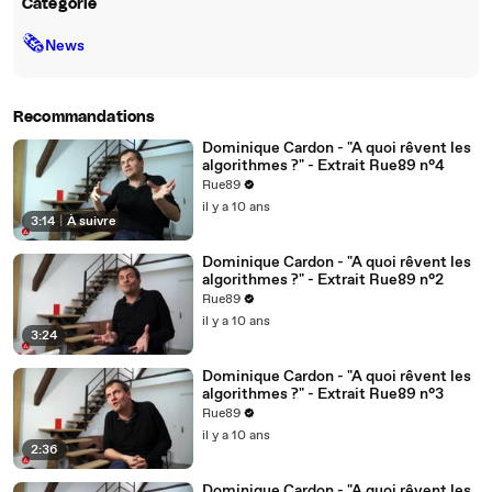
Catégorie
🗞
News
Recommandations
Dominique Cardon - "A quoi rêvent les
algorithmes ?" - Extrait Rue89 n°4
Rue89
il y a 10 ans
3:14
|
À suivre
Dominique Cardon - "A quoi rêvent les
algorithmes ?" - Extrait Rue89 n°2
Rue89
il y a 10 ans
3:24
Dominique Cardon - "A quoi rêvent les
algorithmes ?" - Extrait Rue89 n°3
Rue89
il y a 10 ans
2:36
Dominique Cardon - "A quoi rêvent les