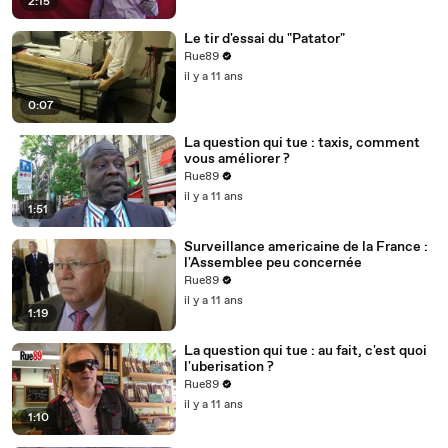
2:15
Le tir d'essai du "Patator"
Rue89
il y a 11 ans
0:07
La question qui tue : taxis, comment
vous améliorer ?
Rue89
il y a 11 ans
1:51
Surveillance americaine de la France :
l'Assemblee peu concernée
Rue89
il y a 11 ans
1:19
La question qui tue : au fait, c'est quoi
l'uberisation ?
Rue89
il y a 11 ans
1:10