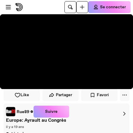
Passer au player
Passer au contenu principal
Se connecter
Like
Partager
Favori
Suivre
Rue89
Europe: Ayrault au Congrès
il y a 19 ans