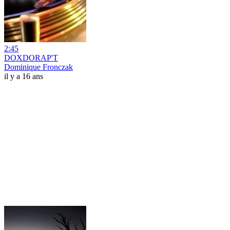
2:45
DOXDORAP'T
Dominique Fronczak
il y a 16 ans