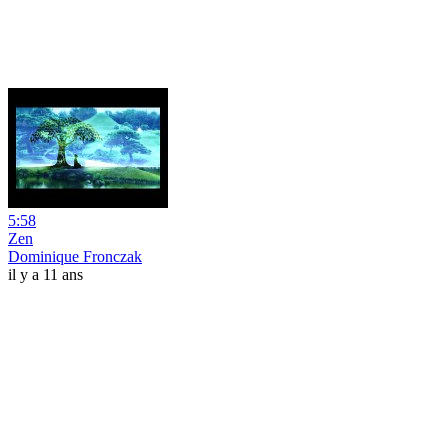
5:58
Zen
Dominique Fronczak
il y a 11 ans