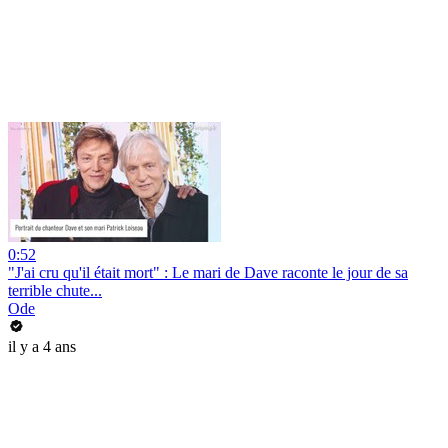
0:52
"J'ai cru qu'il était mort" : Le mari de Dave raconte le jour de sa
terrible chute...
Ode
il y a 4 ans