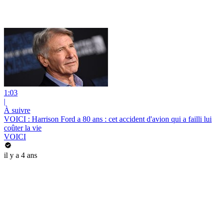
1:03
|
À suivre
VOICI : Harrison Ford a 80 ans : cet accident d'avion qui a failli lui
coûter la vie
VOICI
il y a 4 ans