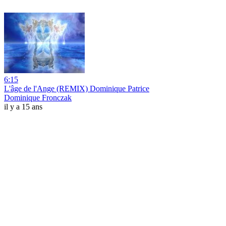
6:15
L'âge de l'Ange (REMIX) Dominique Patrice
Dominique Fronczak
il y a 15 ans