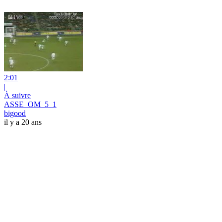
2:01
|
À suivre
ASSE_OM_5_1
bigood
il y a 20 ans