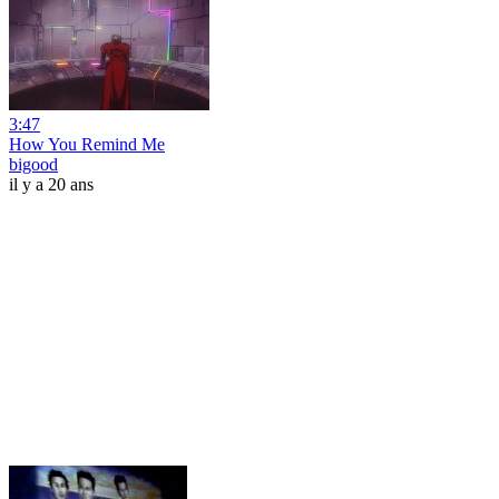
3:47
How You Remind Me
bigood
il y a 20 ans