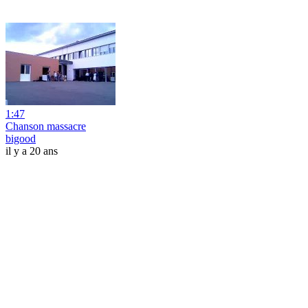
1:47
Chanson massacre
bigood
il y a 20 ans