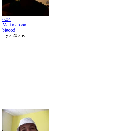
0:04
Matt manson
bigood
il y a 20 ans