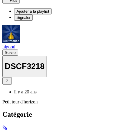
Plus
Ajouter à la playlist
Signaler
bigood
Suivre
DSCF3218
il y a 20 ans
Petit tour d'horizon
Catégorie
🗞