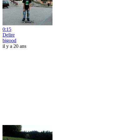
0:15
Delire
bigood
il y a 20 ans