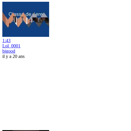
1:43
Lol_0001
bigood
il y a 20 ans