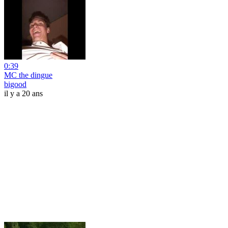
0:39
MC the dingue
bigood
il y a 20 ans