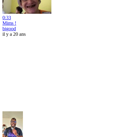
0:33
Mims !
bigood
il y a 20 ans