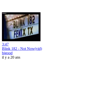
3:47
Blink 182 - Not Now(vid)
bigood
il y a 20 ans