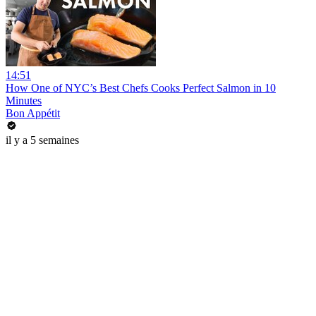
14:51
How One of NYC’s Best Chefs Cooks Perfect Salmon in 10
Minutes
Bon Appétit
il y a 5 semaines