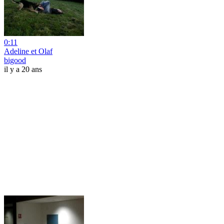
0:11
Adeline et Olaf
bigood
il y a 20 ans