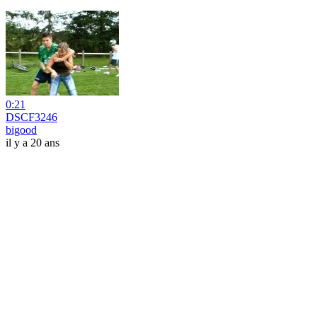
0:21
DSCF3246
bigood
il y a 20 ans