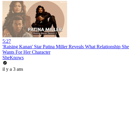
5:27
'Raising Kanan' Star Patina Miller Reveals What Relationship She
Wants For Her Character
SheKnows
il y a 3 ans