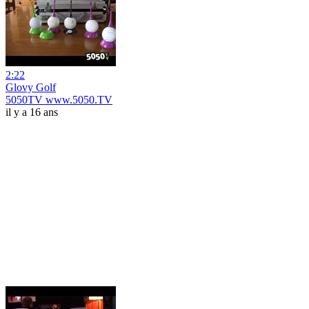
2:22
Glovy Golf
5050TV www.5050.TV
il y a 16 ans