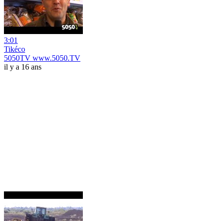
3:01
Tikéco
5050TV www.5050.TV
il y a 16 ans