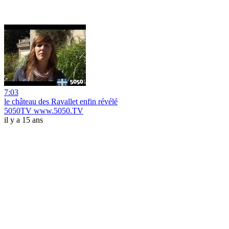
7:03
le château des Ravallet enfin révélé
5050TV www.5050.TV
il y a 15 ans