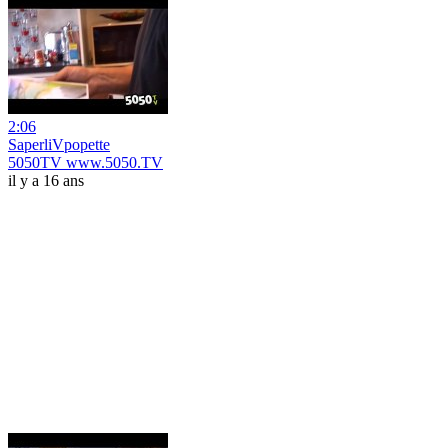
2:06
SaperliVpopette
5050TV www.5050.TV
il y a 16 ans