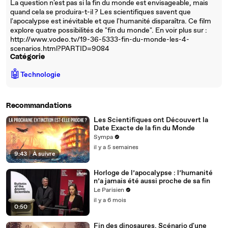
La question n'est pas si la fin du monde est envisageable, mais
quand cela se produira-t-il ? Les scientifiques savent que
l'apocalypse est inévitable et que l'humanité disparaîtra. Ce film
explore quatre possibilités de "fin du monde". En voir plus sur :
http://www.vodeo.tv/19-36-5333-fin-du-monde-les-4-
scenarios.html?PARTID=9084
Catégorie
🤖
Technologie
Recommandations
Les Scientifiques ont Découvert la
Date Exacte de la fin du Monde
Sympa
il y a 5 semaines
9:43
|
À suivre
Horloge de l’apocalypse : l’humanité
n’a jamais été aussi proche de sa fin
Le Parisien
il y a 6 mois
0:50
Fin des dinosaures, Scénario d'une