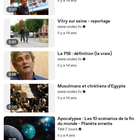
il y a 14 ans
2:00
Vitry sur seine - reportage
www.vodeo.tv
il y a 14 ans
2:01
Le PIB : définition (la vraie)
www.vodeo.tv
il y a 14 ans
2:16
Musulmans et chrétiens d'Egypte
www.vodeo.tv
il y a 14 ans
2:00
Apocalypse : Les 10 scénarios de la fin
du monde - Planète errante
Télé 7 Jours
il y a 4 ans
0:16