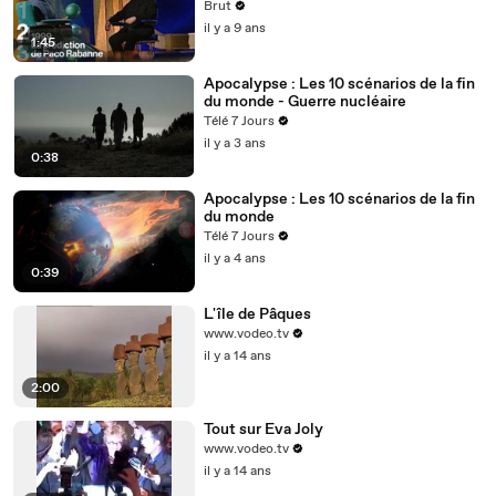
Brut
il y a 9 ans
1:45
Apocalypse : Les 10 scénarios de la fin
du monde - Guerre nucléaire
Télé 7 Jours
il y a 3 ans
0:38
Apocalypse : Les 10 scénarios de la fin
du monde
Télé 7 Jours
il y a 4 ans
0:39
L'île de Pâques
www.vodeo.tv
il y a 14 ans
2:00
Tout sur Eva Joly
www.vodeo.tv
il y a 14 ans