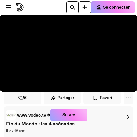
Passer au player
Passer au contenu principal
Se connecter
5
Partager
Favori
Suivre
www.vodeo.tv
Fin du Monde : les 4 scénarios
il y a 19 ans