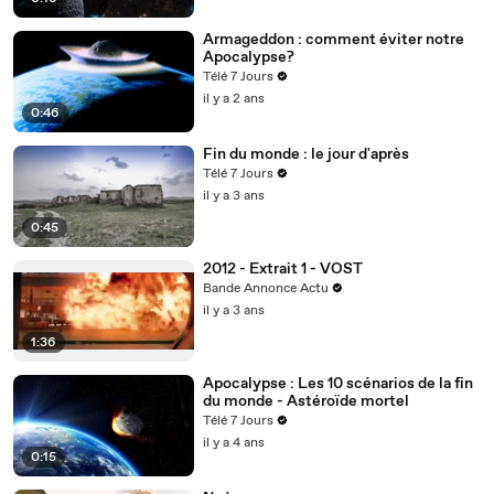
Armageddon : comment éviter notre
Apocalypse?
Télé 7 Jours
il y a 2 ans
0:46
Fin du monde : le jour d'après
Télé 7 Jours
il y a 3 ans
0:45
2012 - Extrait 1 - VOST
Bande Annonce Actu
il y a 3 ans
1:36
Apocalypse : Les 10 scénarios de la fin
du monde - Astéroïde mortel
Télé 7 Jours
il y a 4 ans
0:15