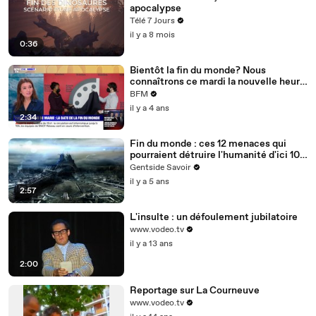
apocalypse
Télé 7 Jours
il y a 8 mois
0:36
Bientôt la fin du monde? Nous
connaîtrons ce mardi la nouvelle heure
de l'horloge de l'apocalypse
BFM
il y a 4 ans
2:34
Fin du monde : ces 12 menaces qui
pourraient détruire l'humanité d'ici 100
ans
Gentside Savoir
il y a 5 ans
2:57
L'insulte : un défoulement jubilatoire
www.vodeo.tv
il y a 13 ans
2:00
Reportage sur La Courneuve
www.vodeo.tv