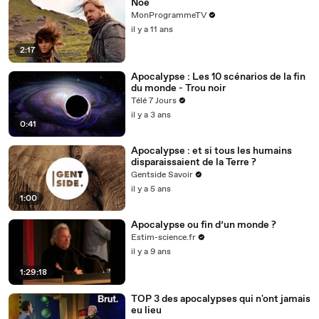
Noé
MonProgrammeTV
il y a 11 ans
2:17
Apocalypse : Les 10 scénarios de la fin
du monde - Trou noir
Télé 7 Jours
il y a 3 ans
0:41
Apocalypse : et si tous les humains
disparaissaient de la Terre ?
Gentside Savoir
il y a 5 ans
1:00
Apocalypse ou fin d’un monde ?
Estim-science.fr
il y a 9 ans
1:29:18
TOP 3 des apocalypses qui n'ont jamais
eu lieu