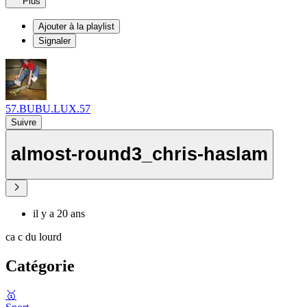
Plus
Ajouter à la playlist
Signaler
57.BUBU.LUX.57
Suivre
almost-round3_chris-haslam
il y a 20 ans
ca c du lourd
Catégorie
🥇