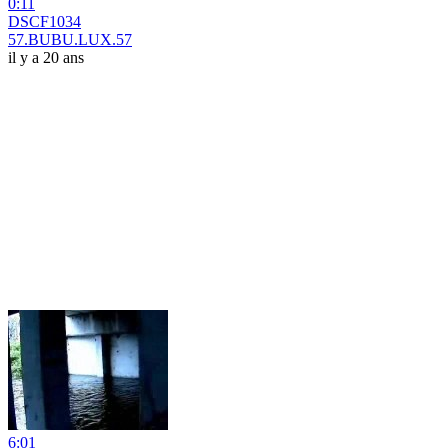
0:11
DSCF1034
57.BUBU.LUX.57
il y a 20 ans
6:01