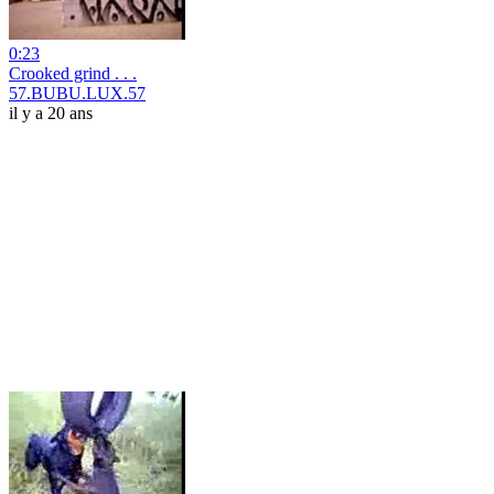
0:23
Crooked grind . . .
57.BUBU.LUX.57
il y a 20 ans