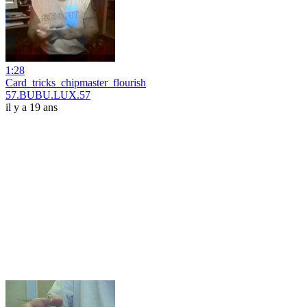
1:28
Card_tricks_chipmaster_flourish
57.BUBU.LUX.57
il y a 19 ans