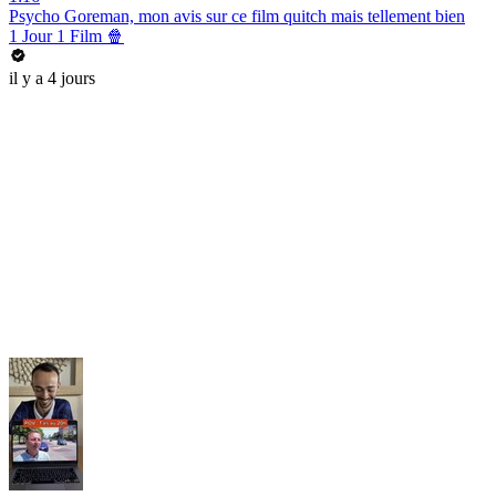
Psycho Goreman, mon avis sur ce film quitch mais tellement bien
1 Jour 1 Film 🍿
il y a 4 jours