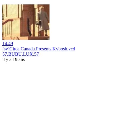
14:49
[sv]Circa.Canada.Presents.Kybosh.vcd
57.BUBU.LUX.57
il y a 19 ans