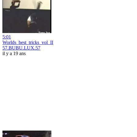
5:01
Worlds_best_tricks_vol_II
57.BUBU.LUX.57
il y a 19 ans