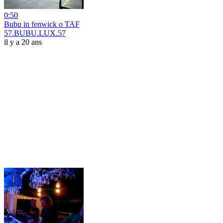
0:50
Bubu in fenwick o TAF
57.BUBU.LUX.57
il y a 20 ans