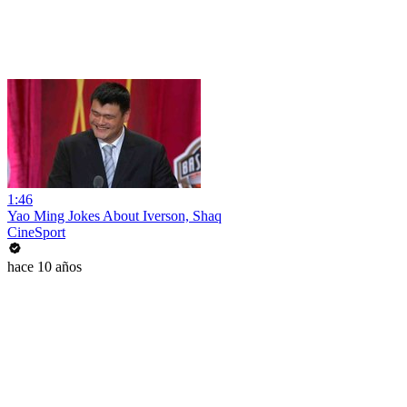
1:46
Yao Ming Jokes About Iverson, Shaq
CineSport
hace 10 años