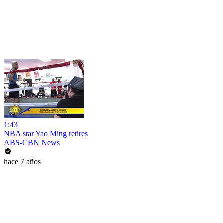
1:43
NBA star Yao Ming retires
ABS-CBN News
hace 7 años