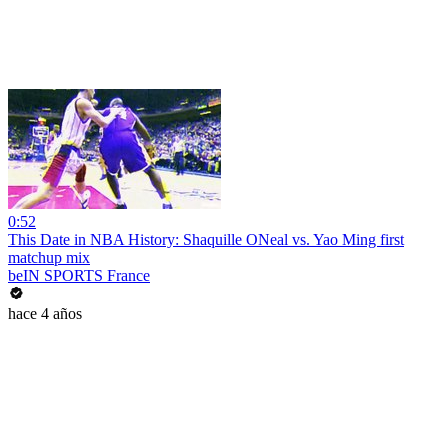
0:52
This Date in NBA History: Shaquille ONeal vs. Yao Ming first
matchup mix
beIN SPORTS France
hace 4 años