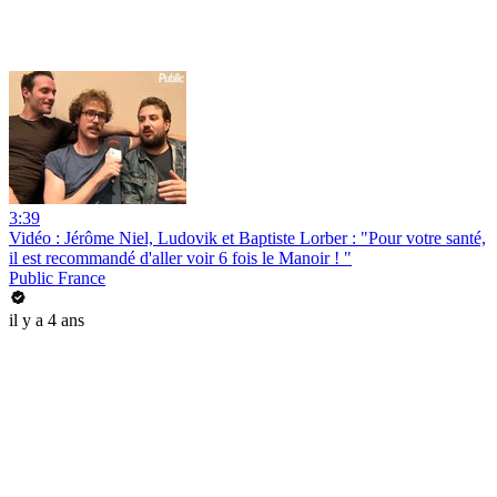
3:39
Vidéo : Jérôme Niel, Ludovik et Baptiste Lorber : "Pour votre santé,
il est recommandé d'aller voir 6 fois le Manoir ! "
Public France
il y a 4 ans