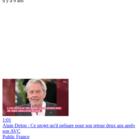
il y a 9 ans
1:01
Alain Delon : Ce projet qu'il prépare pour son retour deux ans après
son AVC
Public France