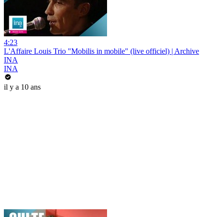
4:23
L'Affaire Louis Trio "Mobilis in mobile" (live officiel) | Archive
INA
INA
il y a 10 ans