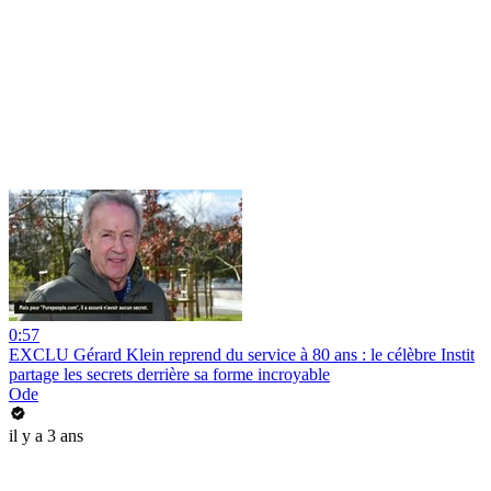
0:57
EXCLU Gérard Klein reprend du service à 80 ans : le célèbre Instit
partage les secrets derrière sa forme incroyable
Ode
il y a 3 ans