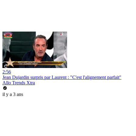
2:56
Jean Dujardin surpris par Laurent : "C'est l'alignement parfait"
Allo Trends Xtra
il y a 3 ans