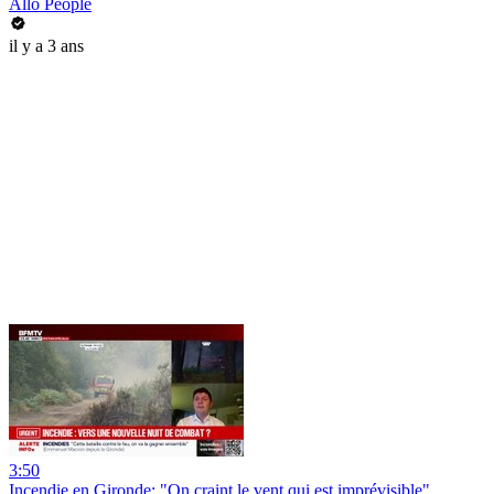
Allo People
il y a 3 ans
3:50
Incendie en Gironde: "On craint le vent qui est imprévisible",