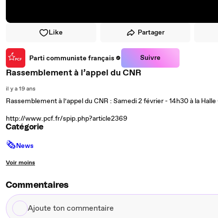
Like
Partager
Suivre
Parti communiste français
Rassemblement à l’appel du CNR
il y a 19 ans
Rassemblement à l’appel du CNR : Samedi 2 février - 14h30 à la Halle C
http://www.pcf.fr/spip.php?article2369
Catégorie
🗞
News
Voir moins
Commentaires
Ajoute