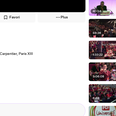
40:54
Favori
Plus
59:36
arpentier, Paris XIII
1:33:22
3:06:08
6:08