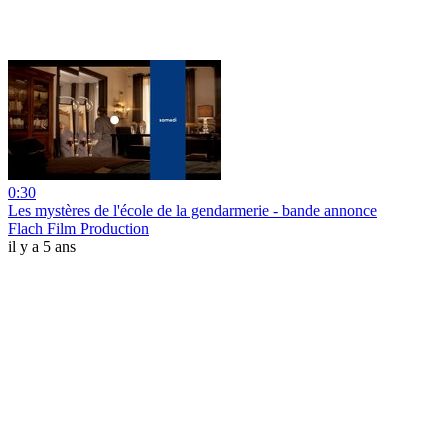
0:30
Les mystères de l'école de la gendarmerie - bande annonce
Flach Film Production
il y a 5 ans