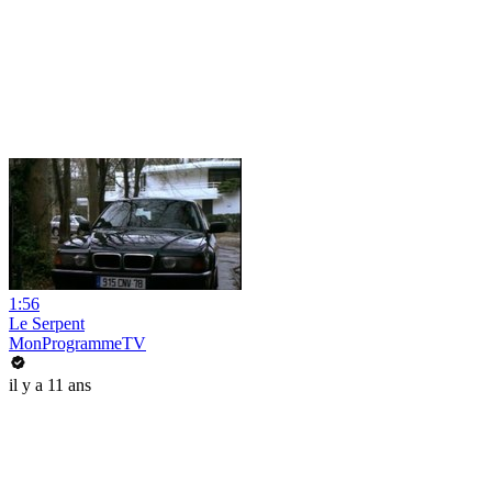
1:56
Le Serpent
MonProgrammeTV
il y a 11 ans