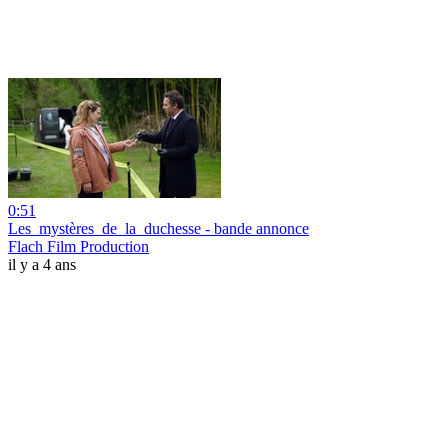
0:51
Les_mystères_de_la_duchesse - bande annonce
Flach Film Production
il y a 4 ans