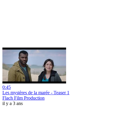
0:45
Les mystères de la marée - Teaser 1
Flach Film Production
il y a 3 ans