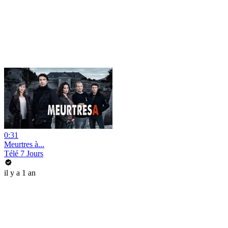
0:31
Meurtres à...
Télé 7 Jours
il y a 1 an