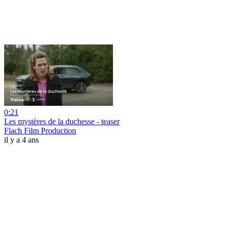
0:21
Les mystères de la duchesse - teaser
Flach Film Production
il y a 4 ans