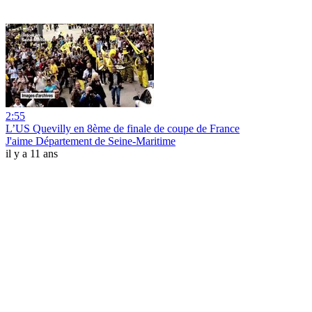
2:55
L’US Quevilly en 8ème de finale de coupe de France
J'aime Département de Seine-Maritime
il y a 11 ans