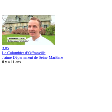
3:05
Le Colombier d’Offranville
J'aime Département de Seine-Maritime
il y a 11 ans