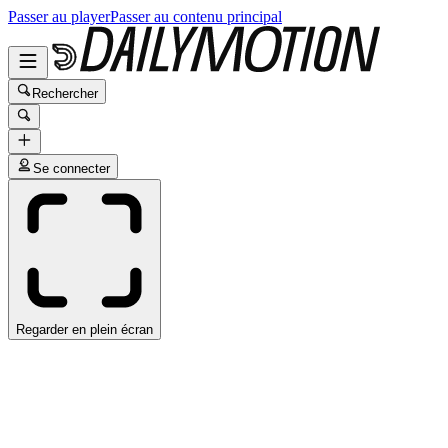
Passer au player
Passer au contenu principal
Rechercher
Se connecter
Regarder en plein écran