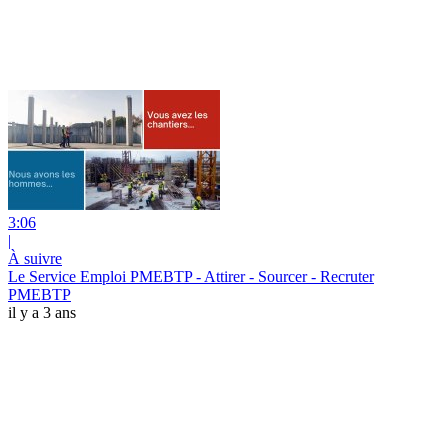
3:06
|
À suivre
Le Service Emploi PMEBTP - Attirer - Sourcer - Recruter
PMEBTP
il y a 3 ans