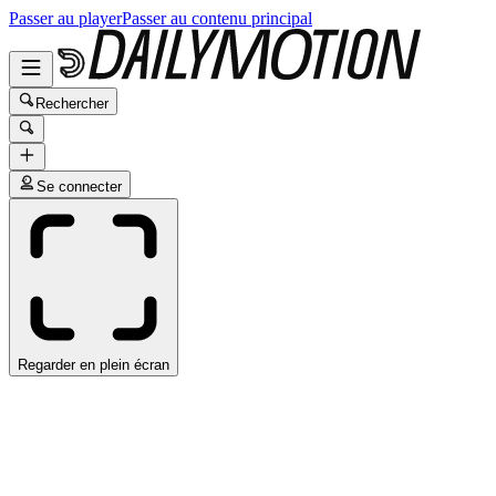
Passer au player
Passer au contenu principal
Rechercher
Se connecter
Regarder en plein écran