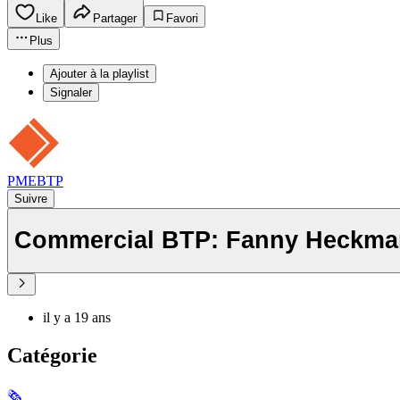
Like
Partager
Favori
Plus
Ajouter à la playlist
Signaler
PMEBTP
Suivre
Commercial BTP: Fanny Heckm
il y a 19 ans
Catégorie
🗞