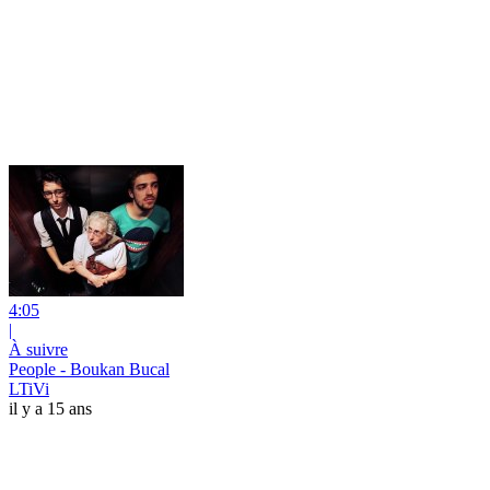
4:05
|
À suivre
People - Boukan Bucal
LTiVi
il y a 15 ans