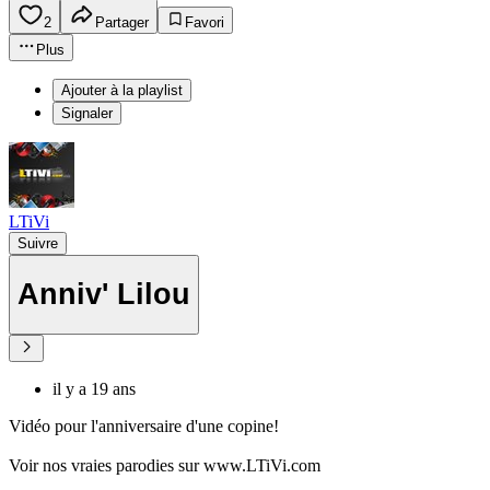
2
Partager
Favori
Plus
Ajouter à la playlist
Signaler
LTiVi
Suivre
Anniv' Lilou
il y a 19 ans
Vidéo pour l'anniversaire d'une copine!
Voir nos vraies parodies sur www.LTiVi.com