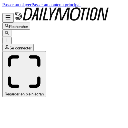
Passer au player
Passer au contenu principal
Rechercher
Se connecter
Regarder en plein écran